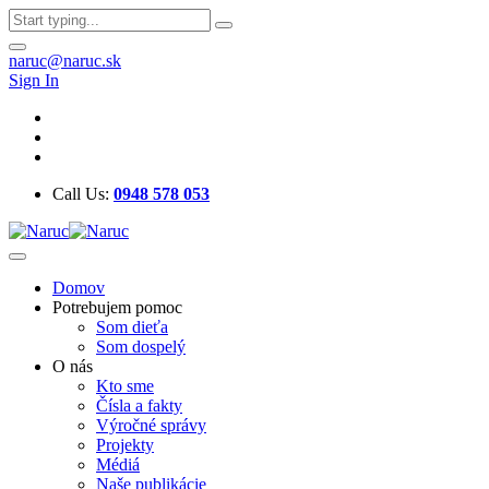
naruc@naruc.sk
Sign In
Call Us:
0948 578 053
Domov
Potrebujem pomoc
Som dieťa
Som dospelý
O nás
Kto sme
Čísla a fakty
Výročné správy
Projekty
Médiá
Naše publikácie