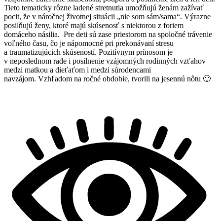
Tieto tematicky rôzne ladené stretnutia umožňujú ženám zažívať
pocit, že v náročnej životnej situácii „nie som sám/sama“. Výrazne
posilňujú ženy, ktoré majú skúsenosť s niektorou z foriem
domáceho násilia. Pre deti sú zase priestorom na spoločné trávenie
voľného času, čo je nápomocné pri prekonávaní stresu
a traumatizujúcich skúseností. Pozitívnym prínosom je
v neposlednom rade i posilnenie vzájomných rodinných vzťahov
medzi matkou a dieťaťom i medzi súrodencami
navzájom. Vzhľadom na ročné obdobie, tvorili na jesennú nôtu 🙂