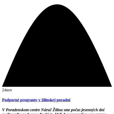
24
nov
Podporné programy v žilinskej poradni
V Poradenskom centre Náruč Žilina sme počas jesenných dní