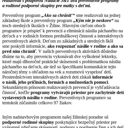
realizovali s podporou Nadácie J&T dva preventívne programy
a rodinné podporné skupiny pre matky s deťmi.
Preventívny program
„Ako sa chrániť“
sme realizovali na jednej
základnej škole a preventívny program
„Kým nie je neskoro“
na
troch stredných školách v Žiline. Hlavným cieľom oboch
programov je prispieť k prevencii a eliminácii násilia páchaného na
deťoch a v rodinách formou prednáškovej činnosti a interaktívnych
preventívnych aktivít. Deťom zo základných a stredných škôl
sme poskytli informácie,
ako rozpoznať násilie v rodine a ako sa
pred ním chrániť
. V našich preventívnych aktivitách dôsledne
dbáme na to, aby prevenciu vykonávali dve vyškolené lektorky,
ktoré majú dlhoročné praktické skúsenosti s problematikou násilia
páchaného na deťoch, ale tiež so špecifikami komunikácie tejto
náročnej témy s ohľadom na vek a rozumovú vyspelosť detí.
Prostredníctvom interaktívnych aktivít deti získali
informácie
o násilí, jeho príčinách, formách a možnostiach pomoci
.
Sekundárnym prínosom realizovaných prevencií je vyhľadávacia
činnosť, keďže
programy vytvárajú priestor pre zachytenie detí
vystavených násiliu v rodine
. Preventívnych programov sa
tentokrát zúčastnilo celkovo 97 žiakov.
Iným nadstavbovým programom našej žilinskej poradne sú
podporné rodinné skupiny
poskytujúce bezpečný priestor pre
vzájomné zdieľanie skúseností, podporu a posilnenie žien a ich detí.