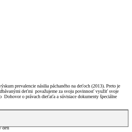
h násilím
ý výskum prevalencie násilia páchaného na deťoch (2013). Preto je
zanedbávanými deťmi považujeme za svoju povinnosť využiť svoje
m o Dohovor o právach dieťaťa a súvisiace dokumenty špeciálne
 ohrozených násilím
 detí