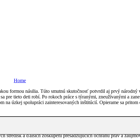
 práv a záujmov detí ohrozenýc
Home
Obhajoba práv a záujmov detí ohrozených násilím
 nejakou formou násilia. Túto smutnú skutočnosť potvrdil aj prvý národn
 sa pre tieto deti robí. Po rokoch práce s týranými, zneužívanými a 
m na úzkej spolupráci zainteresovaných inštitúcií. Opierame sa prito
povedných činiteľov, odborníkov aj širšej verejnosti na problémy detí
í pred násilím
ajú na tvorbe legislatívy a postupov na ochranu detí pred násilím
ých stredísk a ďalších zoskupení presadzujúcich ochranu práv a záujmov