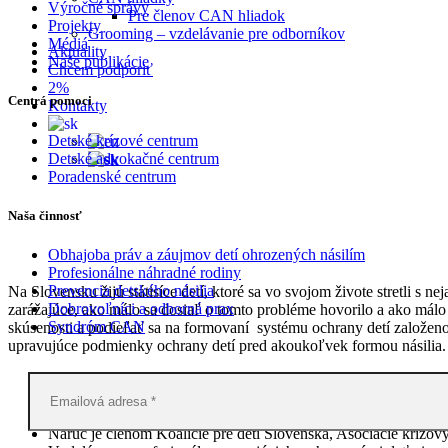
Výročné správy
Pre členov CAN hliadok
Projekty
Grooming – vzdelávanie pre odborníkov
Médiá
Aktuality
Naše publikácie
Chcem podporiť
2%
Centrá pomoci
Kontakty
Detské krízové centrum
Detské advokačné centrum
Poradenské centrum
Obhajoba
Naša činnosť
Obhajoba práv a záujmov detí ohrozených násilím
Profesionálne náhradné rodiny
Prevencia detského násilia
Na Slovensku žijú státisíce detí, ktoré sa vo svojom živote stretli s
Dobrovoľníci a odborná prax
zarážajúce, ako málo sa dosiaľ o tomto probléme hovorilo a ako málo
Syndróm CAN
skúsenosti a podieľať sa na formovaní systému ochrany detí založeno
upravujúce podmienky ochrany detí pred akoukoľvek formou násilia.
V rámci našich advokačných aktivít upriamujeme pozornosť zod
Navrhujeme riešenia smerujúce k zlepšeniu systému ochrany det
Naši zástupcovia sa ako členovia expertných skupín spolupodieľ
Náruč je členom Koalície pre deti Slovenska, Asociácie krízov