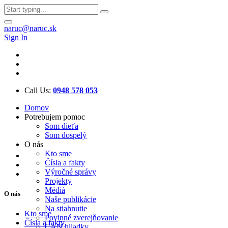
naruc@naruc.sk
Sign In
Call Us:
0948 578 053
Domov
Potrebujem pomoc
Som dieťa
Som dospelý
O nás
Kto sme
Čísla a fakty
Výročné správy
Projekty
Médiá
O nás
Naše publikácie
Na stiahnutie
Kto sme
Povinné zverejňovanie
Čísla a fakty
CAN hliadky