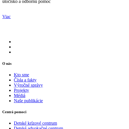
útočisko a odbornú pomoc
Viac
O nás
Kto sme
Čísla a fakty
Výročné správy
Projekty
Médiá
Naše publikácie
Centrá pomoci
Detské krízové centrum
Detské advokačné centrum