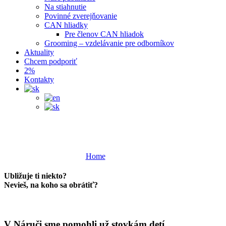
Na stiahnutie
Povinné zverejňovanie
CAN hliadky
Pre členov CAN hliadok
Grooming – vzdelávanie pre odborníkov
Aktuality
Chcem podporiť
2%
Kontakty
Som dieťa
Home
Som dieťa
Ubližuje ti niekto?
Nevieš, na koho sa obrátiť?
V Náruči sme pomohli už stovkám detí