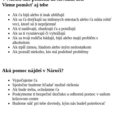
Vieme pomôcť aj tebe
Ak ťa bijú alebo ti inak ubližujú
Ak sa ťa dotýkajú na intímnych miestach alebo ťa nútia robiť
veci, ktoré sú ti nepríjemné
Ak ti nadávajú, zhadzujú ťa a ponižujú
Ak sa ti vysmievajú či vyhrážajú
Ak sa tvoji rodičia hádajú, bijú alebo majú problém s
alkoholom
Ak trpíš zimou, hladom alebo iným nedostatkom
Ak poznáš niekoho, kto má podobné problémy
Akú pomoc nájdeš v Náruči?
Vypočujeme ťa
Spoločne budeme hľadať možné riešenia
Ak bude treba, ochránime ťa
Poskytneme ti bezpečné útočisko a odbornú pomoc v našom
krízovom centre
Budeme stáť pri tebe dovtedy, kým nás budeš potrebovať