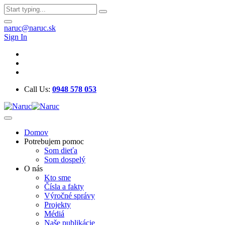
naruc@naruc.sk
Sign In
Call Us:
0948 578 053
Domov
Potrebujem pomoc
Som dieťa
Som dospelý
O nás
Kto sme
Čísla a fakty
Výročné správy
Projekty
Médiá
Naše publikácie