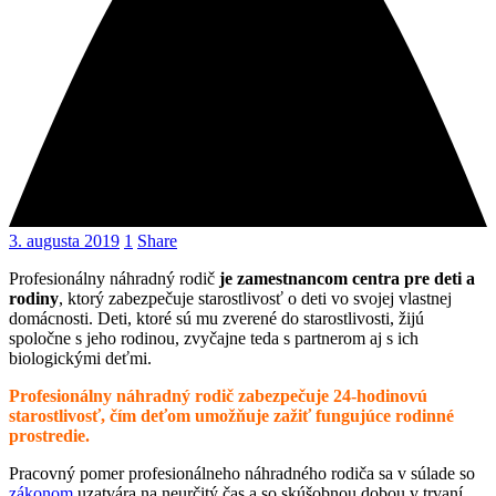
3. augusta 2019
1
Share
Profesionálny náhradný rodič
je zamestnancom centra pre deti a
rodiny
, ktorý zabezpečuje starostlivosť o deti vo svojej vlastnej
domácnosti. Deti, ktoré sú mu zverené do starostlivosti, žijú
spoločne s jeho rodinou, zvyčajne teda s partnerom aj s ich
biologickými deťmi.
Profesionálny náhradný rodič zabezpečuje 24-hodinovú
starostlivosť, čím deťom umožňuje zažiť fungujúce rodinné
prostredie.
Pracovný pomer profesionálneho náhradného rodiča sa v súlade so
zákonom
uzatvára na neurčitý čas a so skúšobnou dobou v trvaní