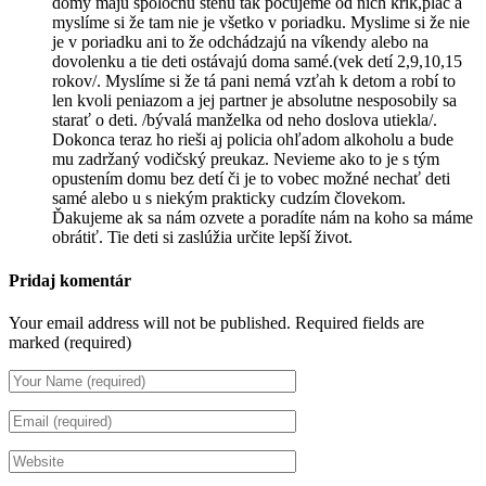
domy majú spoločnu stenu tak počujeme od nich krik,plač a
myslíme si že tam nie je všetko v poriadku. Myslime si že nie
je v poriadku ani to že odchádzajú na víkendy alebo na
dovolenku a tie deti ostávajú doma samé.(vek detí 2,9,10,15
rokov/. Myslíme si že tá pani nemá vzťah k detom a robí to
len kvoli peniazom a jej partner je absolutne nesposobily sa
starať o deti. /bývalá manželka od neho doslova utiekla/.
Dokonca teraz ho rieši aj policia ohľadom alkoholu a bude
mu zadržaný vodičský preukaz. Nevieme ako to je s tým
opustením domu bez detí či je to vobec možné nechať deti
samé alebo u s niekým prakticky cudzím človekom.
Ďakujeme ak sa nám ozvete a poradíte nám na koho sa máme
obrátiť. Tie deti si zaslúžia určite lepší život.
Pridaj komentár
Your email address will not be published.
Required fields are
marked (required)