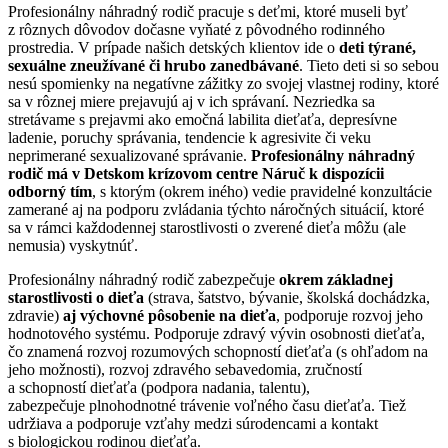
Profesionálny náhradný rodič pracuje s deťmi, ktoré museli byť
z rôznych dôvodov dočasne vyňaté z pôvodného rodinného
prostredia. V prípade našich detských klientov ide o
deti týrané,
sexuálne zneužívané či hrubo zanedbávané
. Tieto deti si so sebou
nesú spomienky na negatívne zážitky zo svojej vlastnej rodiny, ktoré
sa v rôznej miere prejavujú aj v ich správaní. Nezriedka sa
stretávame s prejavmi ako emočná labilita dieťaťa, depresívne
ladenie, poruchy správania, tendencie k agresivite či veku
neprimerané sexualizované správanie.
Profesionálny náhradný
rodič má v Detskom krízovom centre Náruč k dispozícii
odborný tím
, s ktorým (okrem iného) vedie pravidelné konzultácie
zamerané aj na podporu zvládania týchto náročných situácií, ktoré
sa v rámci každodennej starostlivosti o zverené dieťa môžu (ale
nemusia) vyskytnúť.
Profesionálny náhradný rodič zabezpečuje
okrem základnej
starostlivosti o dieťa
(strava, šatstvo, bývanie, školská dochádzka,
zdravie)
aj výchovné pôsobenie na dieťa
, podporuje rozvoj jeho
hodnotového systému. Podporuje zdravý vývin osobnosti dieťaťa,
čo znamená rozvoj rozumových schopností dieťaťa (s ohľadom na
jeho možnosti), rozvoj zdravého sebavedomia, zručností
a schopností dieťaťa (podpora nadania, talentu),
zabezpečuje plnohodnotné trávenie voľného času dieťaťa. Tiež
udržiava a podporuje vzťahy medzi súrodencami a kontakt
s biologickou rodinou dieťaťa.