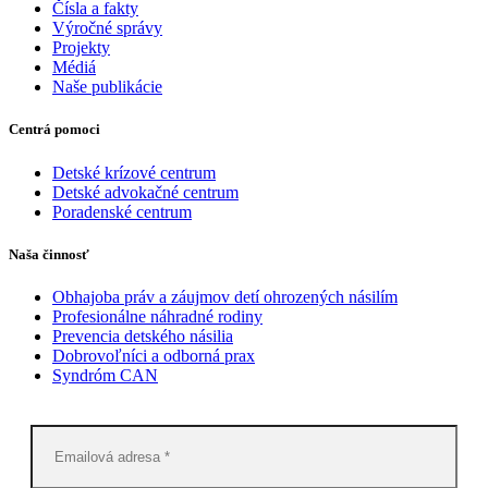
Čísla a fakty
Výročné správy
Projekty
Médiá
Naše publikácie
Centrá pomoci
Detské krízové centrum
Detské advokačné centrum
Poradenské centrum
Naša činnosť
Obhajoba práv a záujmov detí ohrozených násilím
Profesionálne náhradné rodiny
Prevencia detského násilia
Dobrovoľníci a odborná prax
Syndróm CAN