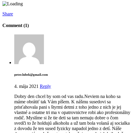
Share
Comment (1)
peter.lubek@gmail.com
4. mája 2021
Reply
Dobry den chcel by som od vas radu.Neviem na koho sa
máme obrátiť tak Vám píšem. K nášmu susedovi sa
prisťahovala pani s štyrmi detmi z toho jedno z nich je jej
vlastné a ostatne tri ma v opatrovnictve robi ako profesionálny
rodič. Myslíme si že tie deti sa tam nemaju dobre o čom
svedči to že holdujú alkoholu a už tam bola volaná aj socialka
z dovodu že ten sused fyzicky napadol jedno z detí. Náše