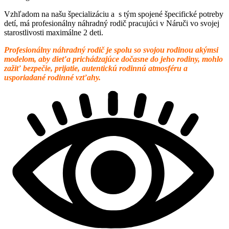
Vzhľadom na našu špecializáciu a s tým spojené špecifické potreby
detí, má profesionálny náhradný rodič pracujúci v Náruči vo svojej
starostlivosti maximálne 2 deti.
Profesionálny náhradný rodič je spolu so svojou rodinou akýmsi
modelom, aby dieťa prichádzajúce dočasne do jeho rodiny, mohlo
zažiť bezpečie, prijatie, autentickú rodinnú atmosféru a
usporiadané rodinné vzťahy.