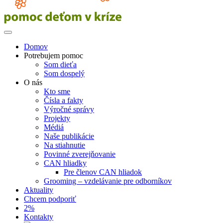
Domov
Potrebujem pomoc
Som dieťa
Som dospelý
O nás
Kto sme
Čísla a fakty
Výročné správy
Projekty
Médiá
Naše publikácie
Na stiahnutie
Povinné zverejňovanie
CAN hliadky
Pre členov CAN hliadok
Grooming – vzdelávanie pre odborníkov
Aktuality
Chcem podporiť
2%
Kontakty