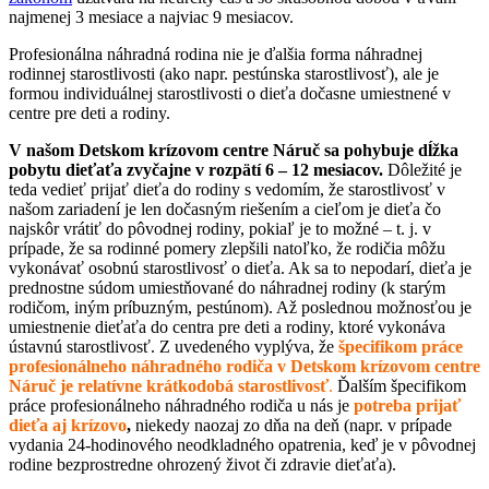
najmenej 3 mesiace a najviac 9 mesiacov.
Profesionálna náhradná rodina nie je ďalšia forma náhradnej
rodinnej starostlivosti (ako napr. pestúnska starostlivosť), ale je
formou individuálnej starostlivosti o dieťa dočasne umiestnené v
centre pre deti a rodiny.
V našom Detskom krízovom centre Náruč sa pohybuje dĺžka
pobytu dieťaťa zvyčajne v rozpätí 6 – 12 mesiacov.
Dôležité je
teda vedieť prijať dieťa do rodiny s vedomím, že starostlivosť v
našom zariadení je len dočasným riešením a cieľom je dieťa čo
najskôr vrátiť do pôvodnej rodiny, pokiaľ je to možné – t. j. v
prípade, že sa rodinné pomery zlepšili natoľko, že rodičia môžu
vykonávať osobnú starostlivosť o dieťa. Ak sa to nepodarí, dieťa je
prednostne súdom umiestňované do náhradnej rodiny (k starým
rodičom, iným príbuzným, pestúnom). Až poslednou možnosťou je
umiestnenie dieťaťa do centra pre deti a rodiny, ktoré vykonáva
ústavnú starostlivosť. Z uvedeného vyplýva, že
špecifikom práce
profesionálneho náhradného rodiča v Detskom krízovom centre
Náruč je relatívne krátkodobá starostlivosť
.
Ďalším špecifikom
práce profesionálneho náhradného rodiča u nás je
potreba prijať
dieťa aj krízovo
,
niekedy naozaj zo dňa na deň (napr. v prípade
vydania 24-hodinového neodkladného opatrenia, keď je v pôvodnej
rodine bezprostredne ohrozený život či zdravie dieťaťa).