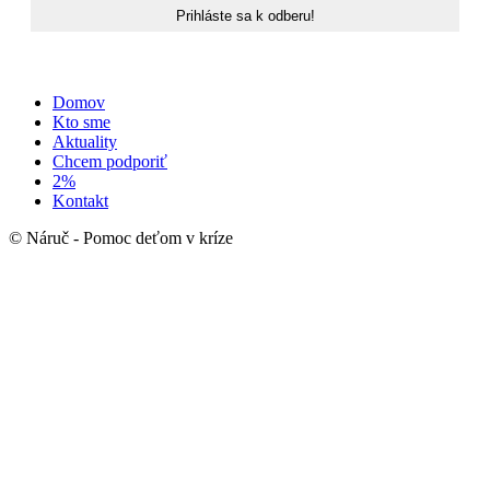
Domov
Kto sme
Aktuality
Chcem podporiť
2%
Kontakt
© Náruč - Pomoc deťom v kríze