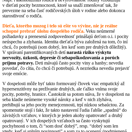
v dieťati pocity bezmocnosti, ktoré sa snaží zmenšovať tak, že
prevezme na seba časť rodičovských úloh v rodine alebo dokonca
starostlivosť o rodiča.
Dieťa, ktorého mozog i telo sú ešte vo vývine, nie je reálne
schopné prebrať úlohu dospelého rodiča.
Veku neúmerné
požiadavky a prenesená zodpovednosť prinášajú deťom o.i. i pocity
neúspechu a zlyhania. Identita dieťaťa býva založená na tom, čo iní
chcú, čo potrebujú (som dobrý, len keď som pre druhých dôležitý).
V správaní parentifikovaných detí
narastá riziko výskytu
nervozity, úzkostí, depresie či sebapoškodzovania a porúch
príjmu potravy.
Deti mávajú často pocity viny a hanby; nevedia
povedať, čo cítia, čo chcú či potrebujú. A nezriedka nevedia prejaviť
svoje emócie.
V dospelosti môže byť takto formovaný človek viac empatický až
hypersenzitívny na prežívanie druhých, ale ťažko vníma svoje
pocity, potreby, hranice. Častokrát sa potom stáva, že v dospelosti na
seba kladie neúmerne vysoké nároky a keď v nich zlyháva,
prehlbujú sa jeho pocity menejcennosti, trpí nízkou sebaúctou. Za
spomenutie stojí i fakt, že takto nastavení ľudia ľahšie „spadnú“ do
závislých vzťahov, v ktorých je jeden akoby opatrovateľ a druhý
opatrovaný. V ich dospelých vzťahoch sa často vyskytujú
pochybnosti o tom, či “som dosť dobrý”, resp. “dobrý som len
vtedy, keď si splním povinnosti” a som za to ocenený (podmienená