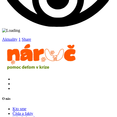
Aktuality
1
Share
O nás
Kto sme
Čísla a fakty