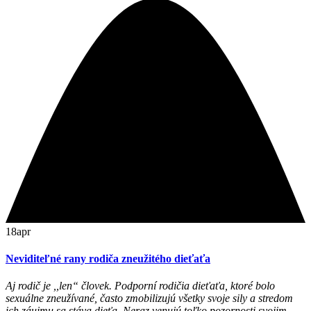
18
apr
Neviditeľné rany rodiča zneužitého dieťaťa
Aj rodič je ,,len“ človek. Podporní rodičia dieťaťa, ktoré bolo
sexuálne zneužívané, často zmobilizujú všetky svoje sily a stredom
ich záujmu sa stáva dieťa. Neraz venujú toľko pozornosti svojim