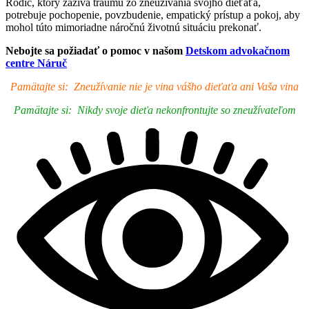
Rodič, ktorý zažíva traumu zo zneužívania svojho dieťaťa,
potrebuje pochopenie, povzbudenie, empatický prístup a pokoj, aby
mohol túto mimoriadne náročnú životnú situáciu prekonať.
Nebojte sa požiadať o pomoc v našom
Detskom advokačnom
centre Náruč
Pamätajte si: Zneužívanie nie je vina vášho dieťaťa ani Vaša vina
Pamätajte si: Nikdy svoje dieťa nekonfrontujte so zneužívateľom