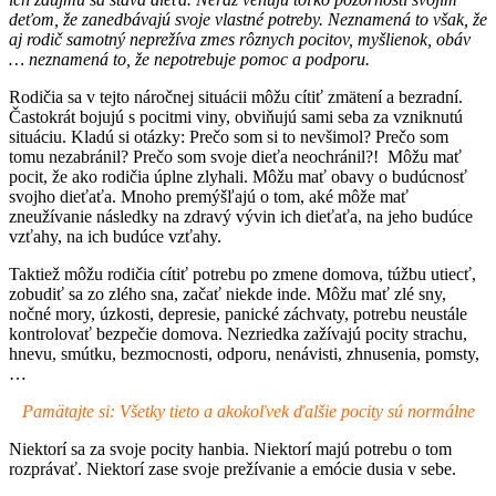
deťom, že zanedbávajú svoje vlastné potreby. Neznamená to však, že
aj rodič samotný neprežíva zmes rôznych pocitov, myšlienok, obáv
… neznamená to, že nepotrebuje pomoc a podporu.
Rodičia sa v tejto náročnej situácii môžu cítiť zmätení a bezradní.
Častokrát bojujú s pocitmi viny, obviňujú sami seba za vzniknutú
situáciu. Kladú si otázky: Prečo som si to nevšimol? Prečo som
tomu nezabránil? Prečo som svoje dieťa neochránil?! Môžu mať
pocit, že ako rodičia úplne zlyhali. Môžu mať obavy o budúcnosť
svojho dieťaťa. Mnoho premýšľajú o tom, aké môže mať
zneužívanie následky na zdravý vývin ich dieťaťa, na jeho budúce
vzťahy, na ich budúce vzťahy.
Taktiež môžu rodičia cítiť potrebu po zmene domova, túžbu utiecť,
zobudiť sa zo zlého sna, začať niekde inde. Môžu mať zlé sny,
nočné mory, úzkosti, depresie, panické záchvaty, potrebu neustále
kontrolovať bezpečie domova. Nezriedka zažívajú pocity strachu,
hnevu, smútku, bezmocnosti, odporu, nenávisti, zhnusenia, pomsty,
…
Pamätajte si: Všetky tieto a akokoľvek ďalšie pocity sú normálne
Niektorí sa za svoje pocity hanbia. Niektorí majú potrebu o tom
rozprávať. Niektorí zase svoje prežívanie a emócie dusia v sebe.