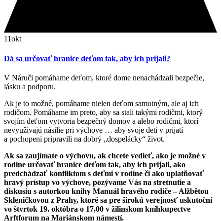
11
okt
Dá sa určovať hranice deťom tak, aby ich prijali?
V Náruči pomáhame deťom, ktoré dome nenachádzali bezpečie,
lásku a podporu.
Ak je to možné, pomáhame nielen deťom samotným, ale aj ich
rodičom. Pomáhame im preto, aby sa stali takými rodičmi, ktorý
svojím deťom vytvoria bezpečný domov a alebo rodičmi, ktorí
nevyužívajú násilie pri výchove … aby svoje deti v prijatí
a pochopení pripravili na dobrý „dospelácky“ život.
Ak sa zaujímate o výchovu, ak chcete vedieť, ako je možné v
rodine určovať hranice deťom tak, aby ich prijali, ako
predchádzať konfliktom s deťmi v rodine či ako uplatňovať
hravý prístup vo výchove, pozývame Vás na stretnutie a
diskusiu s autorkou knihy Manuál hravého rodiče – Alžbětou
Skleničkovou z Prahy, ktoré sa pre širokú verejnosť uskutoční
vo štvrtok 19. októbra o 17,00 v žilinskom kníhkupectve
Arftforum na Mariánskom námestí.