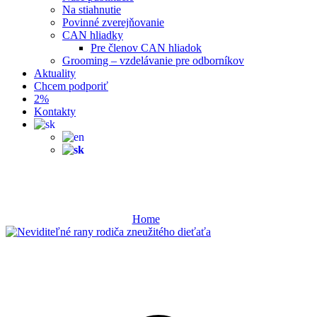
Na stiahnutie
Povinné zverejňovanie
CAN hliadky
Pre členov CAN hliadok
Grooming – vzdelávanie pre odborníkov
Aktuality
Chcem podporiť
2%
Kontakty
rodič
Home
rodič