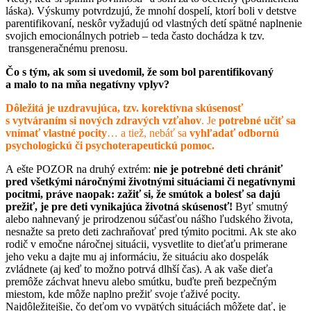
láska). Výskumy potvrdzujú, že mnohí dospelí, ktorí boli v detstve
parentifikovaní, neskôr vyžadujú od vlastných detí spätné naplnenie
svojich emocionálnych potrieb – teda často dochádza k tzv.
transgeneračnému prenosu.
Čo s tým, ak som si uvedomil, že som bol parentifikovaný
a malo to na mňa negatívny vplyv?
Dôležitá je uzdravujúca, tzv. korektívna skúsenosť
s vytváraním si nových zdravých vzťahov
. Je
potrebné učiť sa
vnímať vlastné pocity
… a tiež, nebáť sa
vyhľadať odbornú
psychologickú či psychoterapeutickú pomoc.
A ešte POZOR na druhý extrém:
nie je potrebné deti chrániť
pred všetkými náročnými životnými situáciami či negatívnymi
pocitmi, práve naopak:
zažiť si, že smútok a bolesť sa dajú
prežiť, je pre deti vynikajúca životná skúsenosť!
Byť smutný
alebo nahnevaný je prirodzenou súčasťou nášho ľudského života,
nesnažte sa preto deti zachraňovať pred týmito pocitmi. Ak ste ako
rodič v emočne náročnej situácii, vysvetlite to dieťaťu primerane
jeho veku a dajte mu aj informáciu, že situáciu ako dospelák
zvládnete (aj keď to možno potrvá dlhší čas). A ak vaše dieťa
premôže záchvat hnevu alebo smútku, buďte preň bezpečným
miestom, kde môže naplno prežiť svoje ťaživé pocity.
Najdôležitejšie, čo deťom vo vypätých situáciách môžete dať, je