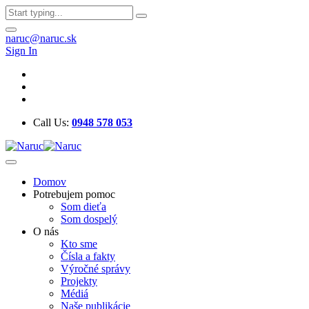
naruc@naruc.sk
Sign In
Call Us:
0948 578 053
Domov
Potrebujem pomoc
Som dieťa
Som dospelý
O nás
Kto sme
Čísla a fakty
Výročné správy
Projekty
Médiá
Naše publikácie