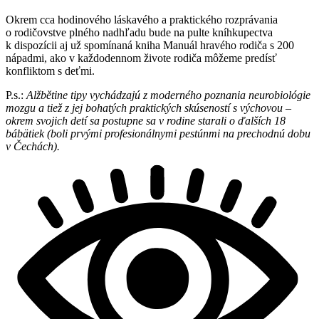
Okrem cca hodinového láskavého a praktického rozprávania
o rodičovstve plného nadhľadu bude na pulte kníhkupectva
k dispozícii aj už spomínaná kniha Manuál hravého rodiča s 200
nápadmi, ako v každodennom živote rodiča môžeme predísť
konfliktom s deťmi.
P.s.:
Alžbětine tipy vychádzajú z moderného poznania neurobiológie
mozgu a tiež z jej bohatých praktických skúseností s výchovou –
okrem svojich detí sa postupne sa v rodine starali o ďalších 18
bábätiek (boli prvými profesionálnymi pestúnmi na prechodnú dobu
v Čechách).