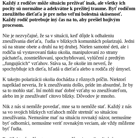
Každý z rodičov môže situáciu prežívať inak, ale všetky ich
pocity sú normálne a adekvátne k prežitej traume.
Byť rodičom
zneužitého dieťaťa je pre neho veľmi bolestná skúsenosť.
Každý rodič potrebuje iný čas na to, aby prešiel hojivým
procesom.
Nie je nezvyčajné, že sa v situácii, keď dôjde k odhaleniu
zneužívania dieťaťa, ľudia v blízkych komunitách polarizujú. Jedni
sú na strane obete a druhí na tej druhej. Nielen samotné deti, ale i
rodičia sú vystavovaní tlaku okolia, manipulovaní zo strany
páchateľa, zosmiešňovaní, spochybňovaní, vylúčení z predtým
,,fungujúcich“ vzťahov. Stáva sa, že okolie im neverí, že
spochybňuje ich dieťa, hľadá u dieťaťa alebo u rodiča zlý úmysel.
K takejto polarizácii okolia dochádza z rôznych príčin. Niektorí
napríklad neveria, že k zneužívaniu došlo, príde im absurdné, že by
sa to mohlo stať. Iní mohli mať dobré vzťahy so zneužívateľom,
alebo im je zneužívateľ citovo blízky. Dôvodov je mnoho.
Nik z nás si nemôže povedať, mne sa to nemôže stať. Každý z nás
sa vo svojich blízkych vzťahoch môže stretnúť so situáciou
zneužívania. Nemusíme mať na situáciu rovnaký názor, nemusíme
byť odborníci, nemusíme veriť rovnakým veciam, ale vždy môžeme
byť ľudia.