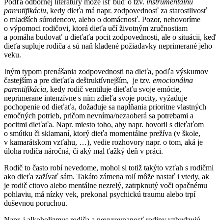
Podľa odbornej literatúry môže ísť buď o tzv.
inštrumentálnu
parentifikáciu
, kedy dieťa má napr. zodpovednosť za starostlivosť
o mladších súrodencov, alebo o domácnosť. Pozor, nehovoríme
o výpomoci rodičovi, ktorá dieťa učí životným zručnostiam
a pomáha budovať u dieťaťa pocit zodpovednosti, ale o situácii, keď
dieťa supluje rodiča a sú naň kladené požiadavky neprimerané jeho
veku.
Iným typom prenášania zodpovednosti na dieťa, podľa výskumov
častejším a pre dieťaťa deštruktívnejším, je tzv.
emocionálna
parentifikácia
, kedy rodič ventiluje dieťaťu svoje emócie,
neprimerane intenzívne s ním zdieľa svoje pocity, vyžaduje
pochopenie od dieťaťa, dožaduje sa napĺňania prioritne vlastných
emočných potrieb, pričom nevníma/nezaoberá sa potrebami a
pocitmi dieťaťa. Napr. miesto toho, aby napr. hovoril s dieťaťom
o smútku či sklamaní, ktorý dieťa momentálne prežíva (v škole,
v kamarátskom vzťahu, …), vedie rozhovory napr. o tom, aká je
úloha rodiča náročná, či aký mal ťažký deň v práci.
Rodič to často robí nevedome, mohol si totiž takýto vzťah s rodičmi
ako dieťa zažívať sám. Takáto zámena rolí môže
nastať i vtedy, ak
je rodič citovo alebo mentálne nezrelý, zatrpknutý voči opačnému
pohlaviu, má nízky vek, prekonal psychickú traumu alebo trpí
duševnou poruchou.
Napr. i alkoholizmus rodiča a nevyrovnanosť rodiny vzbudzujú