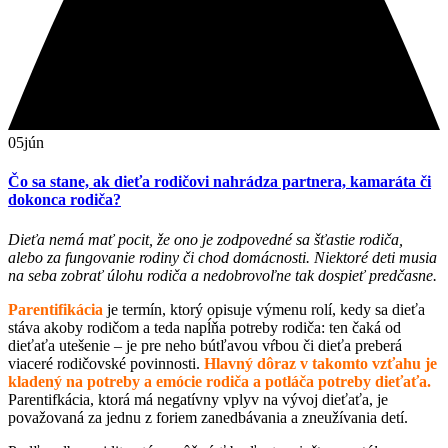
05
jún
Čo sa stane, ak dieťa rodičovi nahrádza partnera, kamaráta či
dokonca rodiča?
Dieťa nemá mať pocit, že ono je zodpovedné sa šťastie rodiča,
alebo za fungovanie rodiny či chod domácnosti. Niektoré deti musia
na seba zobrať úlohu rodiča a nedobrovoľne tak dospieť predčasne.
Parentifikácia
je termín, ktorý opisuje výmenu rolí, kedy sa dieťa
stáva akoby rodičom a teda napĺňa potreby rodiča: ten čaká od
dieťaťa utešenie – je pre neho bútľavou vŕbou či dieťa preberá
viaceré rodičovské povinnosti.
Hlavný dôraz v takomto vzťahu je
kladený na potreby a emócie rodiča a potláča potreby dieťaťa.
Parentifkácia, ktorá má negatívny vplyv na vývoj dieťaťa, je
považovaná za jednu z foriem zanedbávania a zneužívania detí.