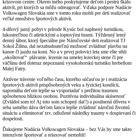
krízovom centre. Okrem iného poskytujeme deťom i pestrú škálu
aktivít, pri ktorých sa môžu odreagovať. Vďaka podpore Nadácie
Volkswagen Slovakia sme v tomto roku mohli pre deti realizovať
veľké množstvo športových aktivít.
4-dňový jarný pobyt v prírode Kysúc bol naplnený turistikou,
lukostreľbou či atletickými a loptovými hrami. Týždenný letný
denný tábor, ktorý špeciálne pre Náručovské deti realizoval TJ
Sokol Žilina, dal nezabudnuteľnú možnosť zvládnuť plavbu na
kanoe či jazdu na koni. No a v prvej polovici leta sme ešte sthli
„okoštovať“ plávanie, lezenie na umelej lezeckej stene či pre
väčšinu detí doteraz nepoznanú vysokohorskú turistiku hrebeňom
Malej Fatry.
Aktívne trávenie voľného času, ktorého súčasťou je i realizácia
športových aktivít prispôsobených veku a fyzickej kondícii,
napomáha deťom lepšie sa vysporiadať s prežitou traumou
spôsobenou blízkou osobou. Pozitívna individuálna skúsenosť
(Zvládol som to! Aj toto som schopný dať!) a posilnená dôvera v
seba samého dáva deťom šancu lepšie zvládnuť náročnú životnú
situáciu a eliminovať tzv. odložené následky traumy v dospievaní či
dospelosti.
Ďakujeme Nadácia Volkswagen Slovakia – bez Vás by sme takto
intenzívne športovať a relaxovať nemohli!