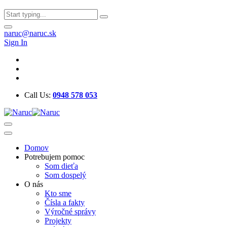
naruc@naruc.sk
Sign In
Call Us:
0948 578 053
Domov
Potrebujem pomoc
Som dieťa
Som dospelý
O nás
Kto sme
Čísla a fakty
Výročné správy
Projekty