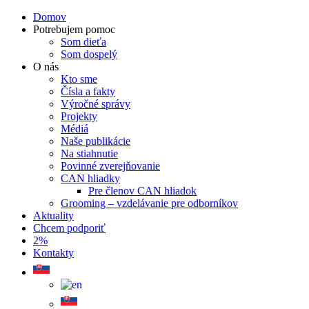
Domov
Potrebujem pomoc
Som dieťa
Som dospelý
O nás
Kto sme
Čísla a fakty
Výročné správy
Projekty
Médiá
Naše publikácie
Na stiahnutie
Povinné zverejňovanie
CAN hliadky
Pre členov CAN hliadok
Grooming – vzdelávanie pre odborníkov
Aktuality
Chcem podporiť
2%
Kontakty