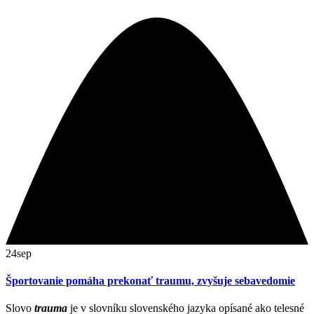
24
sep
Športovanie pomáha prekonať traumu, zvyšuje sebavedomie
Slovo
trauma
je v slovníku slovenského jazyka opísané ako telesné