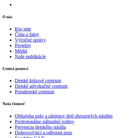
O nás
Kto sme
Čísla a fakty
Výročné správy
Projekty
Médiá
Naše publikácie
Centrá pomoci
Detské krízové centrum
Detské advokačné centrum
Poradenské centrum
Naša činnosť
Obhajoba práv a záujmov detí ohrozených násilím
Profesionálne náhradné rodiny
Prevencia detského násilia
Dobrovoľníci a odborná prax