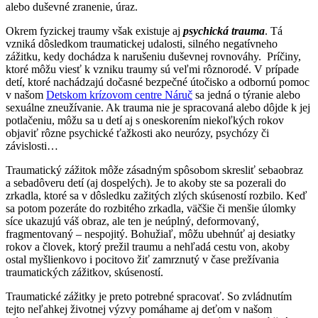
alebo duševné zranenie, úraz.
Okrem fyzickej traumy však existuje aj
psychická trauma
. Tá
vzniká dôsledkom traumatickej udalosti, silného negatívneho
zážitku, kedy dochádza k narušeniu duševnej rovnováhy. Príčiny,
ktoré môžu viesť k vzniku traumy sú veľmi rôznorodé. V prípade
detí, ktoré nachádzajú dočasné bezpečné útočisko a odbornú pomoc
v našom
Detskom krízovom centre Náruč
sa jedná o týranie alebo
sexuálne zneužívanie. Ak trauma nie je spracovaná alebo dôjde k jej
potlačeniu, môžu sa u detí aj s oneskorením niekoľkých rokov
objaviť rôzne psychické ťažkosti ako neurózy, psychózy či
závislosti…
Traumatický zážitok môže zásadným spôsobom skresliť sebaobraz
a sebadôveru detí (aj dospelých). Je to akoby ste sa pozerali do
zrkadla, ktoré sa v dôsledku zažitých zlých skúseností rozbilo. Keď
sa potom pozeráte do rozbitého zrkadla, väčšie či menšie úlomky
síce ukazujú váš obraz, ale ten je neúplný, deformovaný,
fragmentovaný – nespojitý. Bohužiaľ, môžu ubehnúť aj desiatky
rokov a človek, ktorý prežil traumu a nehľadá cestu von, akoby
ostal myšlienkovo i pocitovo žiť zamrznutý v čase prežívania
traumatických zážitkov, skúseností.
Traumatické zážitky je preto potrebné spracovať. So zvládnutím
tejto neľahkej životnej výzvy pomáhame aj deťom v našom