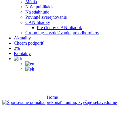
Médiá
Naše publikácie
Na stiahnutie
Povinné zverejňovanie
CAN hliadky
Pre členov CAN hliadok
Grooming – vzdelávanie pre odborníkov
Aktuality
Chcem podporiť
2%
Kontakty
sebavedomie
Home
sebavedomie