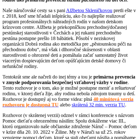
Naše náručovské cesty sa s pani
Alžbetou Skleničkovou
pretli ešte v
r. 2018, keď sme hľadali inšpiráciu, ako čo najlepšie realizovať
program profesionálnych náhradných rodín v našom detskom
krízovom centre. Alžbeta je priekopníčkou prechodnej/dočasnej
pestúnskej starostlivosti v Čechách a jej rukami prechodného
pestúna postupne prešlo 18 bábätiek. Pôsobí v neziskovej
organizácii Dobrá rodina ako metodička pre „pěstounskou péči na
přechodnou dobu“, má však i dlhoročné skúsenosti v oblasti
starostlivosti o ohrozené deti a pomáhala začať samostatný život
viacerým dospievajúcim deťom opúšťajúcim detské domovy či
nefunkčné rodiny.
Tentokrát sme ale načreli do inej témy a tou je
primárna prevencia
v zmysle podporovania bezpečnej vzťahovej väzby v rodine
.
Tento rozhovor je o tom, ako je možné postupne meniť a reštartovať
rodinu, v ktorej dieťa žije, aby rodina nebola zdrojom traumy u detí.
Rozhovor je dostupný aj vo forme videa: plná
40 minútová verzia
rozhovoru je dostupná TU
alebo
skrátená 32 min. verzia TU
.
Rozhovor (v skrátenej verzii) odznel v rámci konferencie s názvom
Pomoc dieťaťu ohrozenému násilím: Spolu dokážeme viac III.,
ktorú organizovalo naše občianske združenie Náruč – Pomoc deťom
v kríze dňa 20. 10. 2022 v Žiline. My v Náruči sa už 25. rokov
venujeme pomoci deťom, ktoré sa stali obeťami násilia a pomáhame