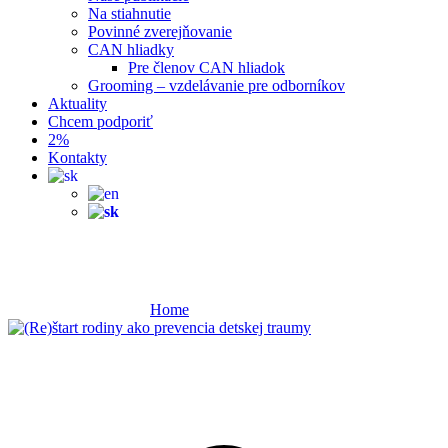
Na stiahnutie
Povinné zverejňovanie
CAN hliadky
Pre členov CAN hliadok
Grooming – vzdelávanie pre odborníkov
Aktuality
Chcem podporiť
2%
Kontakty
prevencia násilia
Home
prevencia násilia