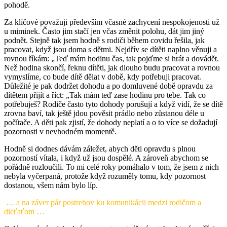
pohodě.
Za klíčové považuji především včasné zachycení nespokojenosti už
u miminek. Často jim stačí jen včas změnit polohu, dát jim jiný
podnět. Stejně tak jsem hodně s rodiči během covidu řešila, jak
pracovat, když jsou doma s dětmi. Nejdřív se dítěti naplno věnuji a
rovnou říkám: „Teď mám hodinu čas, tak pojďme si hrát a dovádět.
Než hodina skončí, řeknu dítěti, jak dlouho budu pracovat a rovnou
vymyslíme, co bude dítě dělat v době, kdy potřebuji pracovat.
Důležité je pak dodržet dohodu a po domluvené době opravdu za
dítětem přijít a říct: „Tak mám teď zase hodinu pro tebe. Tak co
potřebuješ? Rodiče často tyto dohody porušují a když vidí, že se dítě
zrovna baví, tak ještě jdou pověsit prádlo nebo zůstanou déle u
počítače. A děti pak zjistí, že dohody neplatí a o to více se dožadují
pozornosti v nevhodném momentě.
Hodně si dodnes dávám záležet, abych děti opravdu s plnou
pozorností vítala, i když už jsou dospělé. A zároveň abychom se
pořádně rozloučili. To mi celé roky pomáhalo v tom, že jsem z nich
nebyla vyčerpaná, protože když rozuměly tomu, kdy pozornost
dostanou, všem nám bylo líp.
… a na záver pár postrehov ku komunikácii medzi rodičom a
dieťaťom …