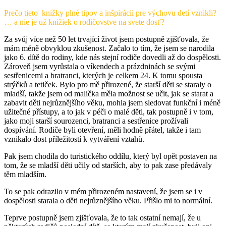
Prečo tieto knižky plné tipov a inšpirácii pre výchovu detí vznikli?
… a nie je už knižiek o rodičovstve na svete dosť?
Za svůj více než 50 let trvající život jsem postupně zjišťovala, že
mám méně obvyklou zkušenost. Začalo to tím, že jsem se narodila
jako 6. dítě do rodiny, kde nás stejní rodiče dovedli až do dospělosti.
Zároveň jsem vyrůstala o víkendech a prázdninách se svými
sestřenicemi a bratranci, kterých je celkem 24. K tomu spousta
strýčků a tetiček. Bylo pro mě přirozené, že starší děti se staraly o
mladší, takže jsem od malička měla možnost se učit, jak se starat a
zabavit děti nejrůznějšího věku, mohla jsem sledovat funkční i méně
užitečné přístupy, a to jak v péči o malé děti, tak postupně i v tom,
jako moji starší sourozenci, bratranci a sestřenice prožívali
dospívání. Rodiče byli otevření, měli hodně přátel, takže i tam
vznikalo dost příležitostí k vytváření vztahů.
Pak jsem chodila do turistického oddílu, který byl opět postaven na
tom, že se mladší děti učily od starších, aby to pak zase předávaly
těm mladším.
To se pak odrazilo v mém přirozeném nastavení, že jsem se i v
dospělosti starala o děti nejrůznějšího věku. Přišlo mi to normální.
Teprve postupně jsem zjišťovala, že to tak ostatní nemají, že u