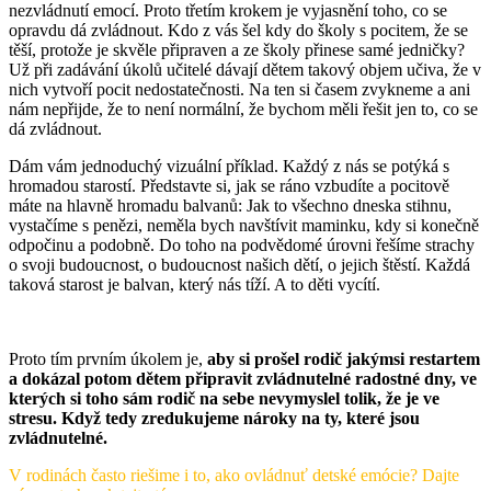
nezvládnutí emocí. Proto třetím krokem je vyjasnění toho, co se
opravdu dá zvládnout. Kdo z vás šel kdy do školy s pocitem, že se
těší, protože je skvěle připraven a ze školy přinese samé jedničky?
Už při zadávání úkolů učitelé dávají dětem takový objem učiva, že v
nich vytvoří pocit nedostatečnosti. Na ten si časem zvykneme a ani
nám nepřijde, že to není normální, že bychom měli řešit jen to, co se
dá zvládnout.
Dám vám jednoduchý vizuální příklad. Každý z nás se potýká s
hromadou starostí. Představte si, jak se ráno vzbudíte a pocitově
máte na hlavně hromadu balvanů: Jak to všechno dneska stihnu,
vystačíme s penězi, neměla bych navštívit maminku, kdy si konečně
odpočinu a podobně. Do toho na podvědomé úrovni řešíme strachy
o svoji budoucnost, o budoucnost našich dětí, o jejich štěstí. Každá
taková starost je balvan, který nás tíží. A to děti vycítí.
Proto tím prvním úkolem je,
aby si prošel rodič jakýmsi restartem
a dokázal potom dětem připravit zvládnutelné radostné dny, ve
kterých si toho sám rodič na sebe nevymyslel tolik, že je ve
stresu. Když tedy zredukujeme nároky na ty, které jsou
zvládnutelné.
V rodinách často riešime i to, ako ovládnuť detské emócie? Dajte