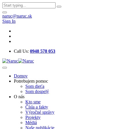
naruc@naruc.sk
Sign In
Call Us:
0948 578 053
Domov
Potrebujem pomoc
Som dieťa
Som dospelý
O nás
Kto sme
Čísla a fakty
Výročné správy
Projekty
Médiá
Naše publikácie