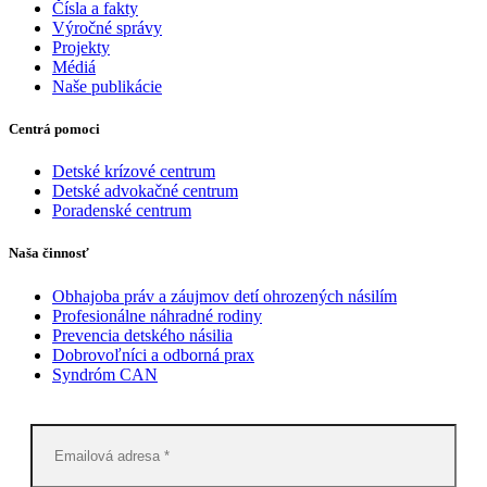
Čísla a fakty
Výročné správy
Projekty
Médiá
Naše publikácie
Centrá pomoci
Detské krízové centrum
Detské advokačné centrum
Poradenské centrum
Naša činnosť
Obhajoba práv a záujmov detí ohrozených násilím
Profesionálne náhradné rodiny
Prevencia detského násilia
Dobrovoľníci a odborná prax
Syndróm CAN