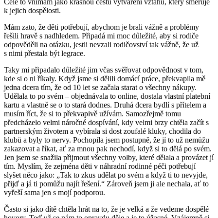
Celé to vnímám jako krásnou cestu vytváření vztahu, který směřuje
k jejich dospělosti.
Mám zato, že děti potřebují, abychom je brali vážně a problémy
řešili hravě s nadhledem. Připadá mi moc důležité, aby si rodiče
odpověděli na otázku, jestli nevzali rodičovství tak vážně, že už
s nimi přestala být legrace.
Taky mi připadalo důležité jim včas svěřovat odpovědnost v tom,
kde si o ni říkaly. Když jsme si dělili domácí práce, překvapila mě
jedna dcera tím, že od 10 let se začala starat o všechny nákupy.
Udělala to po svém – objednávala to online, dostala vlastní platební
kartu a vlastně se o to stará dodnes. Druhá dcera bydlí s přítelem a
musím říct, že si to překvapivě užívám. Samozřejmě tomu
předcházelo velmi náročné dospívání, kdy velmi brzy chtěla začít s
partnerským životem a vybírala si dost zoufalé kluky, chodila do
klubů a byly to nervy. Pochopila jsem postupně, že jí to už nemůžu
zakazovat a říkat, ať za mnou pak nechodí, když si to dělá po svém.
Jen jsem se snažila přijmout všechny volby, které dělala a provázet jí
tím. Myslím, že zejména děti v náhradní rodinné péči potřebují
slyšet něco jako: „Tak to zkus udělat po svém a když ti to nevyjde,
přijď a já ti pomůžu najít řešení.“ Zároveň jsem ji ale nechala, ať to
vyřeší sama jen s mojí podporou.
Často si jako dítě chtěla hrát na to, že je velká a že vedeme dospělé
hovory. Teď už se nám to opravdu děje a je to úžasné. Vzájemně si