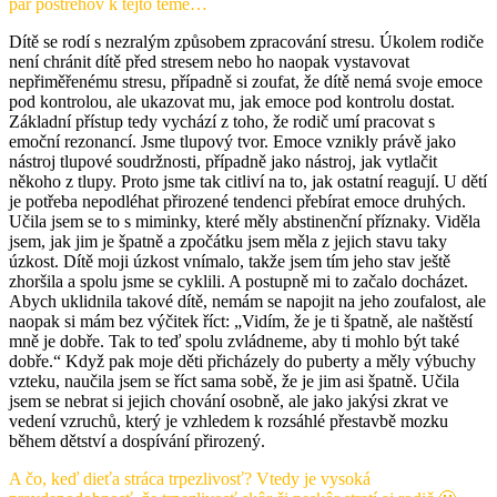
pár postrehov k tejto téme…
Dítě se rodí s nezralým způsobem zpracování stresu. Úkolem rodiče
není chránit dítě před stresem nebo ho naopak vystavovat
nepřiměřenému stresu, případně si zoufat, že dítě nemá svoje emoce
pod kontrolou, ale ukazovat mu, jak emoce pod kontrolu dostat.
Základní přístup tedy vychází z toho, že rodič umí pracovat s
emoční rezonancí. Jsme tlupový tvor. Emoce vznikly právě jako
nástroj tlupové soudržnosti, případně jako nástroj, jak vytlačit
někoho z tlupy. Proto jsme tak citliví na to, jak ostatní reagují. U dětí
je potřeba nepodléhat přirozené tendenci přebírat emoce druhých.
Učila jsem se to s miminky, které měly abstinenční příznaky. Viděla
jsem, jak jim je špatně a zpočátku jsem měla z jejich stavu taky
úzkost. Dítě moji úzkost vnímalo, takže jsem tím jeho stav ještě
zhoršila a spolu jsme se cyklili. A postupně mi to začalo docházet.
Abych uklidnila takové dítě, nemám se napojit na jeho zoufalost, ale
naopak si mám bez výčitek říct: „Vidím, že je ti špatně, ale naštěstí
mně je dobře. Tak to teď spolu zvládneme, aby ti mohlo být také
dobře.“ Když pak moje děti přicházely do puberty a měly výbuchy
vzteku, naučila jsem se říct sama sobě, že je jim asi špatně. Učila
jsem se nebrat si jejich chování osobně, ale jako jakýsi zkrat ve
vedení vzruchů, který je vzhledem k rozsáhlé přestavbě mozku
během dětství a dospívání přirozený.
A čo, keď dieťa stráca trpezlivosť? Vtedy je vysoká