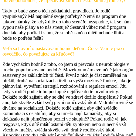
pravdepodobnosť, že trpezlivosť skôr či neskôr stratí aj rodič 🙂
Tady to bude zase o těch základních pravidlech. Je rodič
vyspinkaný? Má naplněné svoje potřeby? Nemá na program dne
takové nároky, že když dítě do toho scénáře nezapadne, tak se nám
sypou naše plány a to nás stresuje? Sestavil vůbec rodič program
dne tak, aby počítal i s tím, že se občas něco dítěti nebude líbit a
bude to potřeba řešit?
Veľa sa hovorí o nastavovaní hraníc deťom. Čo sa Vám v praxi
osvedčilo, čo považujete za kľúčové?
Zde vycházím hodně z toho, co jsem si převzala z neurobiologie v
trochu popularizované podobě. Mozek vnímám evolučně jako orgán
sestavený ze základních tří částí. První z nich je část zaměřená na
přežití, druhá na socializaci a třetí na vyšší mozkové funkce, jako je
plánování, vytváření strategií, rozhodování a regulace emocí. Jdu
tedy s rodiči podle toho postupně nejdříve do té první roviny.
Dokáže rodič zajistit, aby se dítě ve zdraví dožilo dospělosti? Pokud
ano, tak skvěle zvládl svůj první rodičovský úkol. V druhé rovině se
díváme na socializaci. Dokáže rodič zajistit, aby dítě zvládlo
komunikaci s ostatními, aby si umělo najít kamarády, aby si
dokázalo najít přiměřenou pozici ve skupině? Pokud rodič ví, jak
reagovat, když dítě mlátí ostatní děti kyblíkem nebo si nechá vzít
všechny hračky, zvládá skvěle svůj druhý rodičovský úkol.
Kupodivu tyto dva základní evoluční úkoly zvládají rodiče lépe, než