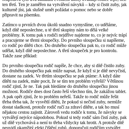
ten třetí. Ten je zaměřen na vytváření návyků – kdy si čistit zuby, jak
kulturně jíst, jak slušně umět požádat o pomoc nebo se dobře
připravit na písemku.
Zatímco u prvních dvou úkolů snadno vymyslíme, co uděláme,
když dítě neposlechne, u té třetí skupiny nám to dělá velké
problémy. K tomu pak s rodiči nejdříve najdeme to, co je nejvíc trápí
a pracujeme se třemi sloupečky. Do prvního sloupečku si napíšeme,
co rodič po dítěti chce. Do druhého sloupečku pak to, co rodič může
udělat, když dítě neposlechne. A třetí sloupeček je pro kontrolu.
Takže zase příklad:
Do prvního sloupečku rodič napíše, že chce, aby si dítě čistilo zuby.
Do druhého sloupečku pak může napsat, že když si je dítě nevyčistí,
dostane na zadek. Ve třetím sloupečku se pak ptáme: A když dáte
dítěti na zadek, máte pocit, že se tím ten problém vyřešil? Většinou
rodič zjistí, že ne. Tak pak hledáme do druhého sloupečku jinou
možnost. Rodiče dnes dost často řeší všechno tím, že zakážou tablet.
A pak opět zjistí, že to problém neřeší. Takže to rodič může řešit
třeba třeba tak, že vysvětlí dítěti, že pokud si nečistí zuby, nemůže
dostat sladkosti, protože rodič ručí za zdraví dítěte, a tak ho musí
nějakou cestou zajistit. Zároveň vedu rodiče k tomu, že návyky se
vytvářejí nejvíce nápodobou. Pokud si tedy rodič sám čistí zuby, pak
už dítě vychovává a není to třeba vždycky tak hrotit. A protože dítě
neuvidí okamžitý efekt čištění zubů, doporučuji rodičům vytvářet