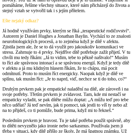
pomáháme, řešíme všechny situace, které nám přicházejí do života a
stejný vztah se vytvořil tak i s jejím přítelem.
Ešte nejaký odkaz?
Já hodně využívám prvky, kterým se říká „terapeutické rodičovství“.
Autorem je Daniel Hughes a Jonathan Baylin. Vychází to ze znalosti
neurobiologických procesů, a to zejména když je dítě v afektu.
Zjistila jsem ale, že se to dá využít pro jakoukoliv komunikaci ve
stresu. Zahrnuje to 4 prvky. Nejdříve dítě potřebuje zažít přijetí. V tu
chvíli mu tedy říkám: „Já to vidim, tebe to pěkně naštvalo!“ Musím
to říct ale správnou intonací a se správnou energií. Když je tedy dítě
v afektu a já mu klidným hlasem říkám, že to chápu, má pocit
odmítnutí. Proto to musím říct energicky. Naopak když je dítě ve
splínu, tak musím říct: „Je to naprd, viď, nechce se ti do toho, co?“
Druhým prvkem pak je empatické naladění na dítě, ale zároveň i na
svoje potřeby. Třetím prvkem je zvídavost. Tam, kde mi nestačí se
empaticky vyladit, se pak dítěte můžu doptat: „A můžu teď pro tebe
něco udělat? Já teď nevím, jak ti pomoct, tak jestli to víš ty nebo až
na to přijdeš, co ti pomůže, bude prima, když mi to řekneš.“
Posledním prvkem je hravost. Tu je také potřeba použít správně, aby
to dítěti nevyznělo jako ironie nebo sarkasmus. Používala jsem ji
třeba v situaci, kdy dítě přišlo ze školy, že má špatnou známku. Už