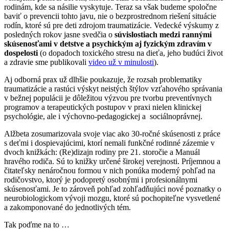
rodinám, kde sa násilie vyskytuje. Teraz sa však budeme spoločne
baviť o prevencii tohto javu, nie o bezprostrednom riešení situácie
rodín, ktoré sú pre deti zdrojom traumatizácie. Vedecké výskumy z
posledných rokov jasne svedčia o
súvislostiach medzi rannými
skúsenosťami v detstve a psychickým aj fyzickým zdravím v
dospelosti
(o dopadoch toxického stresu na dieťa, jeho budúci život
a zdravie sme publikovali
video už v minulosti
).
Aj odborná prax už dlhšie poukazuje, že rozsah problematiky
traumatizácie a rastúci výskyt neistých štýlov vzťahového správania
v bežnej populácii je dôležitou výzvou pre tvorbu preventívnych
programov a terapeutických postupov v praxi nielen klinickej
psychológie, ale i výchovno-pedagogickej a sociálnoprávnej.
Alžbeta zosumarizovala svoje viac ako 30-ročné skúsenosti z práce
s deťmi i dospievajúcimi, ktorí nemali funkčné rodinné zázemie v
dvoch knižkách: (Re)dizajn rodiny pre 21. storočie a Manuál
hravého rodiča. Sú to knižky určené širokej verejnosti. Príjemnou a
čitateľsky nenáročnou formou v nich ponúka moderný pohľad na
rodičovstvo, ktorý je podopretý osobnými i profesionálnymi
skúsenosťami. Je to zároveň pohľad zohľadňujúci nové poznatky o
neurobiologickom vývoji mozgu, ktoré sú pochopiteľne vysvetlené
a zakomponované do jednotlivých tém.
Tak poďme na to …