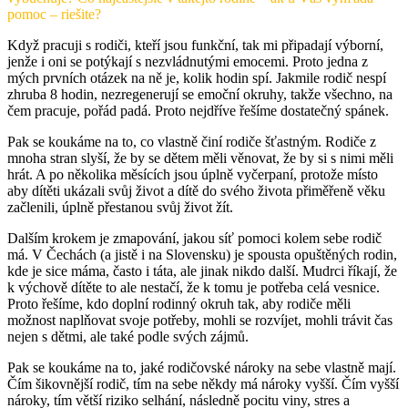
pomoc – riešite?
Když pracuji s rodiči, kteří jsou funkční, tak mi připadají výborní,
jenže i oni se potýkají s nezvládnutými emocemi. Proto jedna z
mých prvních otázek na ně je, kolik hodin spí. Jakmile rodič nespí
zhruba 8 hodin, nezregenerují se emoční okruhy, takže všechno, na
čem pracuje, pořád padá. Proto nejdříve řešíme dostatečný spánek.
Pak se koukáme na to, co vlastně činí rodiče šťastným. Rodiče z
mnoha stran slyší, že by se dětem měli věnovat, že by si s nimi měli
hrát. A po několika měsících jsou úplně vyčerpaní, protože místo
aby dítěti ukázali svůj život a dítě do svého života přiměřeně věku
začlenili, úplně přestanou svůj život žít.
Dalším krokem je zmapování, jakou síť pomoci kolem sebe rodič
má. V Čechách (a jistě i na Slovensku) je spousta opuštěných rodin,
kde je sice máma, často i táta, ale jinak nikdo další. Mudrci říkají, že
k výchově dítěte to ale nestačí, že k tomu je potřeba celá vesnice.
Proto řešíme, kdo doplní rodinný okruh tak, aby rodiče měli
možnost naplňovat svoje potřeby, mohli se rozvíjet, mohli trávit čas
nejen s dětmi, ale také podle svých zájmů.
Pak se koukáme na to, jaké rodičovské nároky na sebe vlastně mají.
Čím šikovnější rodič, tím na sebe někdy má nároky vyšší. Čím vyšší
nároky, tím větší riziko selhání, následně pocitu viny, stres a