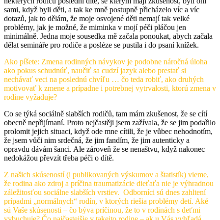
některých rodičů poslední dítě, se kterým mají zkušenost, byli oni
sami, když byli děti, a tak ke mně postupně přicházelo víc a víc
dotazů, jak to dělám, že moje osvojené děti nemají tak velké
problémy, jak je možné, že miminka v mojí péči pláčou jen
minimálně. Jedna moje sousedka mě začala ponoukat, abych začala
dělat semináře pro rodiče a posléze se pustila i do psaní knížek.
Ako píšete: Zmena rodinných návykov je podobne náročná úloha
ako pokus schudnúť, naučiť sa cudzí jazyk alebo prestať si
nechávať veci na poslednú chvíľu … čo teda robiť, ako druhých
motivovať k zmene a prípadne i potrebnej vytrvalosti, ktorú zmena v
rodine vyžaduje?
Co se týká sociálně slabších rodičů, tam mám zkušenost, že se cítí
obecně nepřijímaní. Proto nejčastěji jsem zažívala, že se jim podařilo
prolomit jejich situaci, když ode mne cítili, že je vůbec nehodnotím,
že jsem vůči nim srdečná, že jim fandím, že jim autenticky a
opravdu dávám šanci. Ale zároveň že se nenaštvu, když nakonec
nedokážou převzít třeba péči o dítě.
Z našich skúseností (i publikovaných výskumov a štatistík) vieme,
že rodina ako zdroj a príčina traumatizácie dieťaťa nie je výhradnou
záležitosťou sociálne slabších vrstiev. Odborníci sú dnes zahltení
prípadmi „normálnych“ rodín, v ktorých riešia problémy detí. Aké
sú Vaše skúsenosti – čo býva príčinou, že to v rodinách s deťmi
vybuchuje? Čo najčastejšie v takejto rodine – ak u Vás vyhľadá