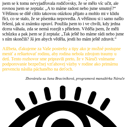
jsem se k tomu nevyjadřovala rodičovsky, že se mělo víc učit, ale
rovnou jsem se zeptala: „A to máme radost nebo jsme smutný?“
Většinou se dítě cítilo takovou otázkou přijato a mohlo mi v klidu
říct, co se stalo, že se písemka nepovedla. A většinou si i samo našlo
řešení, jak si známku opraví. Použila jsem to i ve chvíli, kdy jedna
dcera váhala, zda se nemá rozejít s přítelem. Věděla jsem, že měli
schůzku a pak jsem se jí zeptala: „Tak ještě ho máme rádi nebo jsme
s ním skončili? Já jen abych věděla, jestli ho mám ještě zdravit.“
Alžbeta, ďakujeme za Vaše postrehy a tipy ako je možné postupne
meniť a reštartovať rodinu, aby rodina nebola zdrojom traumy u
detí. Tento rozhovor sme pripravili preto, že v Náruči vnímame
podporovanie bezpečnej vzťahovej väzby v rodine ako primárnu
prevenciu násilia páchaného na deťoch.
Zhovárala sa Jana Braciníková, programová manažérka Náruče