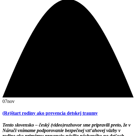
07
nov
(Re)štart rodiny ako prevencia detskej traumy
Tento slovensko – český (video)rozhovor sme pripravili preto, že v
Náruči vnímame podporovanie bezpečnej vzťahovej väzby v
rodine ako primárnu prevenciu násilia páchaného na deťoch
.