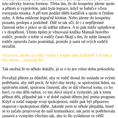
tyto návyky hravou formou. Třeba tím, že do koupelny jdeme spolu
a přitom si vyprávíme, jaká byla legrace, když se babičce včera
rozsypala mouka. A při tom podám dítěti kartáček a spolu si čistíme
zuby. A třeba můžeme legračně kloktat. Nebo jdeme do koupelny
pozadu, poslepu a podobně. Dítě se tak učí, že i z nepříjemné
činnosti nebo z práce se dá udělat zábava. A to pak může uplatňovat
i v dospělosti. Těmto tipům je věnovaná knížka Manuál hravého
rodiče, protože o tohle si rodiče často říkají s tím, že tuhle fantazii
rodiče opravdu často postrádají, protože ji sami od svých rodičů
nezažili.
Vyzerá to, akoby sa vždy všetko v rodine dalo zvládnuť v kľude a
bez stresu… (naozaj) dá?
Tak možná že to někdo dokáže, já se o to jen celou dobu pokoušela.
Považuji přitom za důležité, aby se rodič dostal do souladu se svými
potřebami, aby měl pocit, že tráví dny hezky, se správnými lidmi, na
správném místě, správnou činností, aby se dál věnoval tomu, co ho
baví, co mu dělá radost, co mu dává smysl a vymyslel, jak k tomu
přibrat děti, případně jak v té době zajistit dětem jiný prima program.
Když si rodič mapuje svoji spokojenost, může pak být připraven
mapovat i spokojenost dítěte. Jakmile jsem to někde přepálila, hned
se to začalo projevovat do naší komunikace, tak jsem se potřebovala
zastavit a vymyslet všechno tak, aby to šlo zvládnout ve větší