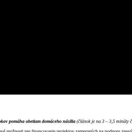
 rokov pomáha obetiam domáceho násilia
(článok je na 3 – 3,5 minúty č
nové možnosti pre financovanie projektov zameraných na podporu znev