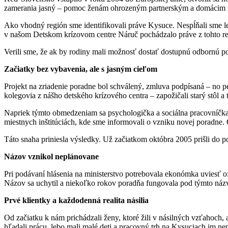
zamerania jasný – pomoc ženám ohrozeným partnerským a domácim n
Ako vhodný región sme identifikovali práve Kysuce. Nespĺňali sme 
v našom Detskom krízovom centre Náruč pochádzalo práve z tohto regió
Verili sme, že ak by rodiny mali možnosť dostať dostupnú odbornú po
Začiatky bez vybavenia, ale s jasným cieľom
Projekt na zriadenie poradne bol schválený, zmluva podpísaná – no pen
kolegovia z nášho detského krízového centra – zapožičali starý stôl
Napriek týmto obmedzeniam sa psychologička a sociálna pracovníčka p
miestnych inštitúciách, kde sme informovali o vzniku novej poradne. 
Táto snaha priniesla výsledky. Už začiatkom októbra 2005 prišli do
Názov vznikol neplánovane
Pri podávaní hlásenia na ministerstvo potrebovala ekonómka uviesť o
Názov sa uchytil a niekoľko rokov poradňa fungovala pod týmto ná
Prvé klientky a každodenná realita násilia
Od začiatku k nám prichádzali ženy, ktoré žili v násilných vzťahoch, a
hľadali prácu, lebo mali malé deti a pracovný trh na Kysuciach im ne