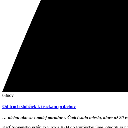
03
nov
Od troch stoličiek k tisíckam príbehov
… alebo: ako sa z malej poradne v Čadci stalo miesto, ktoré už 20
Keď Slovensko vstúpilo v roku 2004 do Európskej únie, otvorili sa 