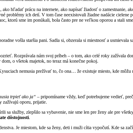
h, ako hľadať prácu na internete, ako napísať žiadosť o zamestnanie,
chovné problémy ich detí. V tom čase neexistovali žiadne nadácie ciele
oc, ktorú sme im ponúkali, bola často pre ne veľkou oporou a stali sme 
adne vošla staršia pani. Sadla si, obzerala si miestnosť a usmievala 
e pozrieť. Rozprávala nám svoj príbeh – o tom, ako celé roky zažívala d
čný dom, o všetok majetok, no teraz má konečne pokoj.
a Kysuciach nemusia prežívať to, čo ona… že existuje miesto, kde môžu 
usia trpieť ako ja“
– pripomíname vždy, keď potrebujeme vedieť, preč
zažívajú oporu, prijatie.
rili sa služby, zlepšilo sa vybavenie, nie sme len pre ženy ale pre vš
ate dôstojnosti
.
nstva. Je miestom, kde sa ženy, deti i muži cítia vypočutí. Kde sa začí