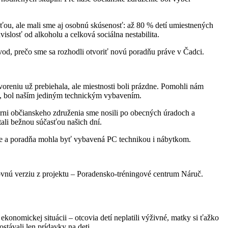
ou, ale mali sme aj osobnú skúsenosť: až 80 % detí umiestnených
slosť od alkoholu a celková sociálna nestabilita.
vod, prečo sme sa rozhodli otvoriť novú poradňu práve v Čadci.
tvoreniu už prebiehala, ale miestnosti boli prázdne. Pomohli nám
ka, bol naším jediným technickým vybavením.
iarni občianskeho združenia sme nosili po obecných úradoch a
tali bežnou súčasťou našich dní.
ncie a poradňa mohla byť vybavená PC technikou i nábytkom.
ovnú verziu z projektu – Poradensko-tréningové centrum Náruč.
ekonomickej situácii – otcovia detí neplatili výživné, matky si ťažko
távali len prídavky na deti.