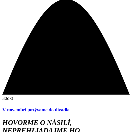
30
okt
V novembri pozývame do divadla
HOVORME O NÁSILÍ,
NEPREHLIADAJME HO