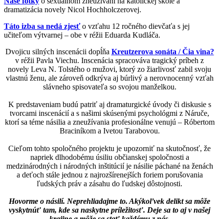
Naše fotky
o sexuálnom zneužívaní na katolíckej škole a
dramatizácia novely Nicol Hochholczerovej.
Táto izba sa nedá zjesť
o vzťahu 12 ročného dievčaťa s jej
učiteľom výtvarnej – obe v réžii Eduarda Kudláča.
Dvojicu silných inscenácii dopĺňa
Kreutzerova sonáta / Čia vina?
v réžii Pavla Viechu. Inscenácia spracováva tragický príbeh z
novely Leva N. Tolstého o mužovi, ktorý zo žiarlivosť zabil svoju
vlastnú ženu, ale zároveň odkrýva aj búrlivý a nerovnocenný vzťah
slávneho spisovateľa so svojou manželkou.
K predstaveniam budú patriť aj dramaturgické úvody či diskusie s
tvorcami inscenácií a s našimi skúsenými psychológmi z Náruče,
ktorí sa téme násilia a zneužívania profesionálne venujú – Róbertom
Braciníkom a Ivetou Tarabovou.
Cieľom tohto spoločného projektu je upozorniť na skutočnosť, že
napriek dlhodobému úsiliu občianskej spoločnosti a
medzinárodných i národných inštitúcií je násilie páchané na ženách
a deťoch stále jednou z najrozšírenejších foriem porušovania
ľudských práv a zásahu do ľudskej dôstojnosti.
Hovorme o násilí. Neprehliadajme to. Akýkoľvek delikt sa môže
vyskytnúť tam, kde sa naskytne príležitosť. Deje sa to aj v našej
krajine a môže sa stať každému z nás.