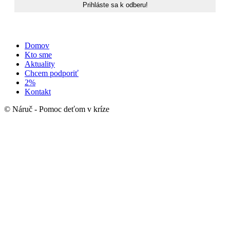
Domov
Kto sme
Aktuality
Chcem podporiť
2%
Kontakt
© Náruč - Pomoc deťom v kríze