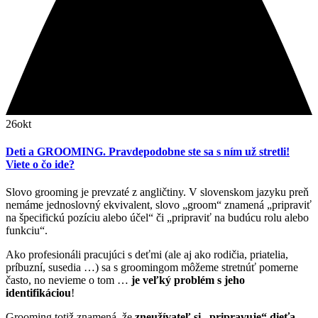
26
okt
Deti a GROOMING. Pravdepodobne ste sa s ním už stretli!
Viete o čo ide?
Slovo grooming je prevzaté z angličtiny. V slovenskom jazyku preň
nemáme jednoslovný ekvivalent, slovo „groom“ znamená „pripraviť
na špecifickú pozíciu alebo účel“ či „pripraviť na budúcu rolu alebo
funkciu“.
Ako profesionáli pracujúci s deťmi (ale aj ako rodičia, priatelia,
príbuzní, susedia …) sa s groomingom môžeme stretnúť pomerne
často, no nevieme o tom …
je veľký problém s jeho
identifikáciou
!
Grooming totiž znamená, že
zneužívateľ si „pripravuje“ dieťa,