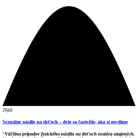
26
júl
Sexuálne násilie na deťoch – deje sa častejšie, ako si myslíme
“
Väčšina prípadov fyzického násilia na deťoch zostáva utajených.