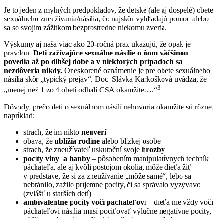
Je to jeden z mylných predpokladov, že detské (ale aj dospelé) obete
sexuálneho zneužívania/násilia, čo najskôr vyhľadajú pomoc alebo
sa so svojim zážitkom bezprostredne niekomu zveria.
Výskumy aj naša viac ako 20-ročná prax ukazujú, že opak je
pravdou.
Deti zažívajúce sexuálne násilie o ňom väčšinou
povedia až po dlhšej dobe a v niektorých prípadoch sa
nezdôveria nikdy.
Oneskorené oznámenie je pre obete sexuálneho
násilia skôr „typický prejav“. Doc. Slávka Karkošková uvádza, že
3
„menej než 1 zo 4 obetí odhalí CSA okamžite….“
Dôvody, prečo deti o sexuálnom násilí nehovoria okamžite sú rôzne,
napríklad:
strach, že im nikto
neuverí
obava, že
ublížia rodine
alebo blízkej osobe
strach, že zneužívateľ uskutoční svoje
hrozby
pocity
viny a hanby
– pôsobením manipulatívnych techník
páchateľa, ale aj kvôli postojom okolia, môže dieťa žiť
v predstave, že si za zneužívanie „môže samé“, lebo sa
nebránilo, zažilo príjemné pocity, či sa správalo vyzývavo
(zvlášť u starších detí)
ambivalentné pocity voči páchateľovi
– dieťa nie vždy voči
páchateľovi násilia musí pociťovať výlučne negatívne pocity,