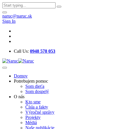
naruc@naruc.sk
Sign In
Call Us:
0948 578 053
Domov
Potrebujem pomoc
Som dieťa
Som dospelý
O nás
Kto sme
Čísla a fakty
Výročné správy
Projekty
Médiá
Naše publikácie