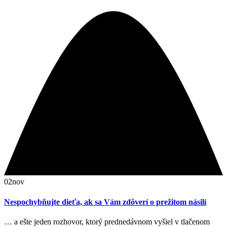
02
nov
Nespochybňujte dieťa, ak sa Vám zdôverí o prežitom násilí
… a ešte jeden rozhovor, ktorý prednedávnom vyšiel v tlačenom