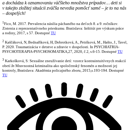
a dochádza k oznamovaniu väčšieho množstva prípadov… deti si
v takejto zložitej situácii zväčša nevedia pomôcť samé – je to na nás
– dospelých!
1
Fico, M. 2017. Prevalencia násilia páchaného na deťoch 8. a 9. ročníkov.
Zistenia z reprezentatívneho prieskumu. Bratislava: Inštitút pre výskum práce
a rodiny, 2017, s 57. Dostupné
TU
2
Kaščáková, N, Bednaříková, H, Dobrotková, A., Petríková, M., Hašto, J., Tavel,
P. 2020. Traumatizácia v detstve a zdravie v dospelosti. In PSYCHIATRIA-
PSYCHOTERAPIA-PSYCHOSOMATIKA,27, 2020, č.2, s.6-15. Dostupné
TU
3
Karkošková, S: Sexuálne zneužívanie detí: vzorce kontraintuitívnych reakcií
obetí
In
Mravnostná kriminalita ako spoločenský fenomén a možnosti jej
kontroly, Bratislava: Akadémia policajného zboru, 2015,s.193-194. Dostupné
TU