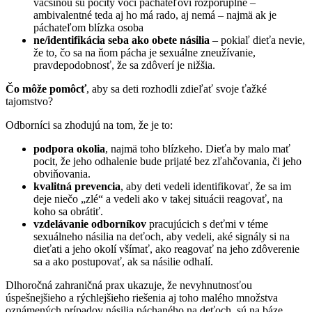
väčšinou sú pocity voči páchateľovi rozporuplné –
ambivalentné teda aj ho má rado, aj nemá – najmä ak je
páchateľom blízka osoba
ne/identifikácia seba ako obete násilia
– pokiaľ dieťa nevie,
že to, čo sa na ňom pácha je sexuálne zneužívanie,
pravdepodobnosť, že sa zdôverí je nižšia.
Čo môže pomôcť
, aby sa deti rozhodli zdieľať svoje ťažké
tajomstvo?
Odborníci sa zhodujú na tom, že je to:
podpora okolia
, najmä toho blízkeho. Dieťa by malo mať
pocit, že jeho odhalenie bude prijaté bez zľahčovania, či jeho
obviňovania.
kvalitná prevencia
, aby deti vedeli identifikovať, že sa im
deje niečo „zlé“ a vedeli ako v takej situácii reagovať, na
koho sa obrátiť.
vzdelávanie odborníkov
pracujúcich s deťmi v téme
sexuálneho násilia na deťoch, aby vedeli, aké signály si na
dieťati a jeho okolí všímať, ako reagovať na jeho zdôverenie
sa a ako postupovať, ak sa násilie odhalí.
Dlhoročná zahraničná prax ukazuje, že nevyhnutnosťou
úspešnejšieho a rýchlejšieho riešenia aj toho malého množstva
oznámených prípadov násilia páchaného na deťoch, sú na báze