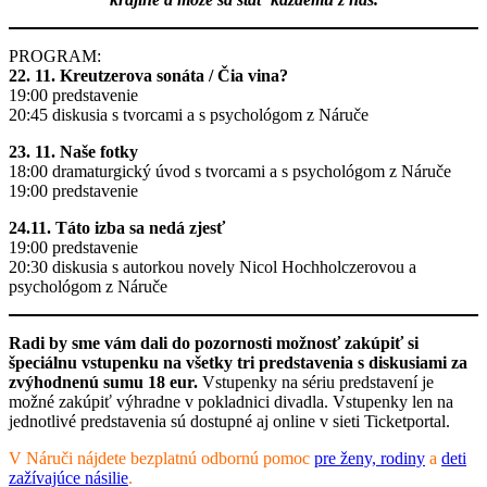
PROGRAM:
22. 11. Kreutzerova sonáta / Čia vina?
19:00 predstavenie
20:45 diskusia s tvorcami a s psychológom z Náruče
23. 11. Naše fotky
18:00 dramaturgický úvod s tvorcami a s psychológom z Náruče
19:00 predstavenie
24.11. Táto izba sa nedá zjesť
19:00 predstavenie
20:30 diskusia s autorkou novely Nicol Hochholczerovou a
psychológom z Náruče
Radi by sme vám dali do pozornosti možnosť zakúpiť si
špeciálnu vstupenku na všetky tri predstavenia s diskusiami za
zvýhodnenú sumu 18 eur.
Vstupenky na sériu predstavení je
možné zakúpiť výhradne v pokladnici divadla. Vstupenky len na
jednotlivé predstavenia sú dostupné aj online v sieti Ticketportal.
V Náruči nájdete bezplatnú odbornú pomoc
pre ženy, rodiny
a
deti
zažívajúce násilie
.