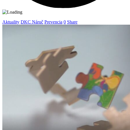
Aktuality
DKC Náruč
Prevencia
0
Share