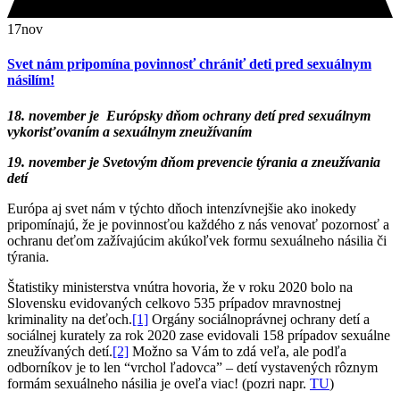
17
nov
Svet nám pripomína povinnosť chrániť deti pred sexuálnym
násilím!
18. november je Európsky dňom ochrany detí pred sexuálnym
vykorisťovaním a sexuálnym zneužívaním
19. november je Svetovým dňom prevencie týrania a zneužívania
detí
Európa aj svet nám v týchto dňoch intenzívnejšie ako inokedy
pripomínajú, že je povinnosťou každého z nás venovať pozornosť a
ochranu deťom zažívajúcim akúkoľvek formu sexuálneho násilia či
týrania.
Štatistiky ministerstva vnútra hovoria, že v roku 2020 bolo na
Slovensku evidovaných celkovo 535 prípadov mravnostnej
kriminality na deťoch.
[1]
Orgány sociálnoprávnej ochrany detí a
sociálnej kurately za rok 2020 zase evidovali 158 prípadov sexuálne
zneužívaných detí.
[2]
Možno sa Vám to zdá veľa, ale podľa
odborníkov je to len “vrchol ľadovca” – detí vystavených rôznym
formám sexuálneho násilia je oveľa viac! (pozri napr.
TU
)