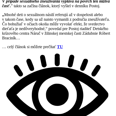
V prípade sexuálneho zneužívania vypláva na povrch len mizivá
časť.
” takto sa začína článok, ktorý vyšiel v denníku Postoj.
„
Mnohé deti o sexuálnom násilí referujú až v dospelosti alebo
v takom čase, kedy sa už naisto vymanili z područia zneužívateľa.
Čo bohužiaľ v očiach okolia môže vyvolať efekt, že svedectvo
dieťaťa je nedôveryhodné,“ povedal pre Postoj riaditeľ Detského
krízového centra Náruč v žilinskej mestskej časti Zádubnie Róbert
Braciník…
… celý článok si môžete prečítať
TU