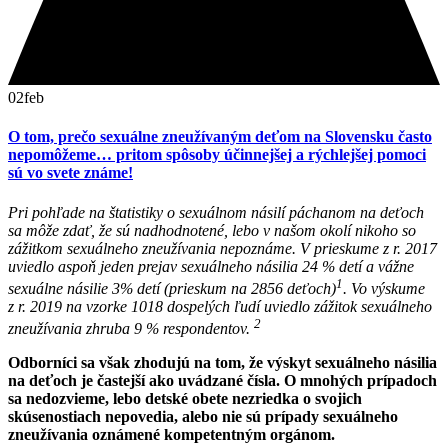
02
feb
O tom, prečo sexuálne zneužívaným deťom na Slovensku často
nepomôžeme… pritom spôsoby účinnejšej a rýchlejšej pomoci
sú vo svete známe!
Pri pohľade na štatistiky o sexuálnom násilí páchanom na deťoch
sa môže zdať, že sú nadhodnotené, lebo v našom okolí nikoho so
zážitkom sexuálneho zneužívania nepoznáme. V prieskume z r. 2017
uviedlo aspoň jeden prejav sexuálneho násilia 24 % detí a vážne
1
sexuálne násilie 3% detí (prieskum na 2856 deťoch)
. Vo výskume
z r. 2019 na vzorke 1018 dospelých ľudí uviedlo zážitok sexuálneho
2
zneužívania zhruba 9 % respondentov.
Odborníci sa však zhodujú na tom, že výskyt sexuálneho násilia
na deťoch je častejší ako uvádzané čísla. O mnohých prípadoch
sa nedozvieme, lebo detské obete nezriedka o svojich
skúsenostiach nepovedia, alebo nie sú prípady sexuálneho
zneužívania oznámené kompetentným orgánom.