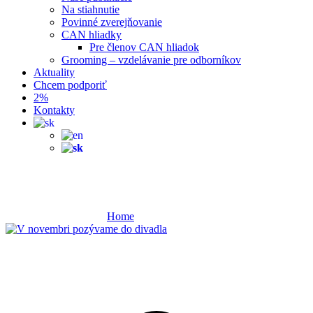
Na stiahnutie
Povinné zverejňovanie
CAN hliadky
Pre členov CAN hliadok
Grooming – vzdelávanie pre odborníkov
Aktuality
Chcem podporiť
2%
Kontakty
sexuálne násilie
Home
sexuálne násilie