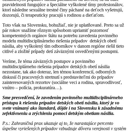
pravidelnosti fungujúce a špeciálne vyškolené tímy profesionálov,
ktorí následne sexuálne trestné činy páchané na deťoch vyšetrujú,
dozorujú, či terapeuticky pracujú s rodinou a dieťaťom.
Toto však na Slovensku, bohužiaľ, nie je uplatňované. Preto sa už
pár rokov snažíme rôznym spôsobom upriamiť pozornosť
kompetentných orgánov štátu na potrebu zavedenia povinného
modelu multidisciplinárneho riešenia prípadov detských obetí
násilia, aby vyškolený tím odborníkov v danom regióne riešil tieto
citlivé a zložité prípady detí záväznými osvedčenými postupmi.
Veríme, že téma záväzných postupov a povinného
multidisciplárneho riešenia prípadov detských obetí násilia
nezostane, tak ako doteraz, len témou konferencií, odborných
diskusií či pracovných stretnutí s predstaviteľmi do prípadov
zainteresovaných rezortov (sociálne veci a rodina, spravodlivosť,
vnútro – polícia, prokuratúra…).
Sme presvedčení, že zavedením povinného multidisciplinárneho
prístupu k riešeniu prípadov detských obetí násilia, ktorý je vo
svete vnímaný ako štandard, dôjde i na Slovensku k zásadnému
zefektívneniu a zrýchleniu pomoci detským obetiam násilia.
P.s.: Zahraničná prax ukazuje aj to, že narastajúce percento
úspešne vyriešených prípadov vzbudzuje dôveru verejnosti v systém