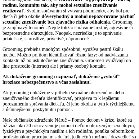
rodinu, komunitu tak, aby mohol sexuálne zneužívanie
realizovať
. Svojim správaním si vytvára podmienky, aby bol pre
dieťa či jeho okolie
dôveryhodný
a mohol nepozorovane páchať
sexuálne zneužívanie bez zjavného rizika odhalenia
. Grooming
je zaujímavý fenomén. Nejde totiž o správanie trestné, agresívne či
bezprostredne ohrozujúce. Naopak, nezriedka je to správanie
priateľské, starostlivé, prívetivé, nápomocné.
Grooming prebieha mnohými spôsobmi, využíva pestrú škálu
metód. Možno pri ňom identifikovať rôzne fázy: od nadviazania
kontaktu až po uskutočnenie zneužívania. Groomeri využívajú on-
line prostredie (internet) ale i priamy osobný kontakt.
Ak dokážeme grooming rozpoznať, dokážeme „vytušiť“
hroziace nebezpečenstvo a včas zasiahnuť.
Ak grooming dokážeme v príbehu sexuálne ohrozeného alebo
zneužívaného dieťaťa identifikovať, prispieva to k lepšiemu
porozumeniu správania dieťaťa, či jeho okolia a tým k rýchlejšiemu
a účinnejšiemu poskytnutiu pomoci.
Naše občianske združenie Náruč – Pomoc deťom v kríze, ktoré sa
už viac ako 20 rokov venuje pomoci deťom ohrozeným sexuálnym,
fyzickým a psychickým násilím a ich rodinám, ponúka odborníkom,
profesionálom pracujúcim s deťmi, jedinečnú možnosť dozvedieť sa