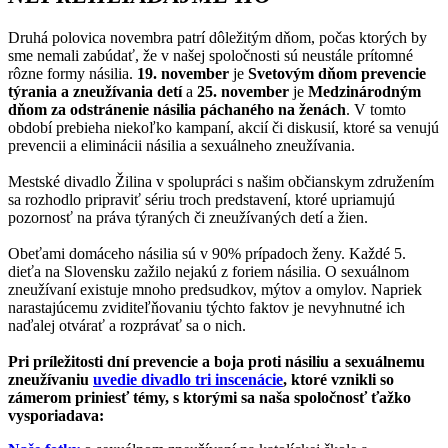
Druhá polovica novembra patrí dôležitým dňom, počas ktorých by
sme nemali zabúdať, že v našej spoločnosti sú neustále prítomné
rôzne formy násilia.
19. november
je
Svetovým dňom prevencie
týrania a zneužívania detí
a
25. november
je
Medzinárodným
dňom za odstránenie násilia páchaného na ženách
. V tomto
období prebieha niekoľko kampaní, akcií či diskusií, ktoré sa venujú
prevencii a eliminácii násilia a sexuálneho zneužívania.
Mestské divadlo Žilina v spolupráci s našim občianskym združením
sa rozhodlo pripraviť sériu troch predstavení, ktoré upriamujú
pozornosť na práva týraných či zneužívaných detí a žien.
Obeťami domáceho násilia sú v 90% prípadoch ženy. Každé 5.
dieťa na Slovensku zažilo nejakú z foriem násilia. O sexuálnom
zneužívaní existuje mnoho predsudkov, mýtov a omylov. Napriek
narastajúcemu zviditeľňovaniu týchto faktov je nevyhnutné ich
naďalej otvárať a rozprávať sa o nich.
Pri príležitosti dní prevencie a boja proti násiliu a sexuálnemu
zneužívaniu
uvedie divadlo tri inscenácie
, ktoré vznikli so
zámerom priniesť témy, s ktorými sa naša spoločnosť ťažko
vysporiadava: