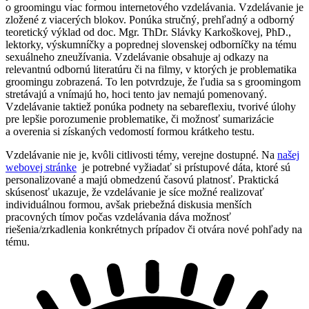
o groomingu viac formou internetového vzdelávania. Vzdelávanie je
zložené z viacerých blokov. Ponúka stručný, prehľadný a odborný
teoretický výklad od doc. Mgr. ThDr. Slávky Karkoškovej, PhD.,
lektorky, výskumníčky a poprednej slovenskej odborníčky na tému
sexuálneho zneužívania. Vzdelávanie obsahuje aj odkazy na
relevantnú odbornú literatúru či na filmy, v ktorých je problematika
groomingu zobrazená. To len potvrdzuje, že ľudia sa s groomingom
stretávajú a vnímajú ho, hoci tento jav nemajú pomenovaný.
Vzdelávanie taktiež ponúka podnety na sebareflexiu, tvorivé úlohy
pre lepšie porozumenie problematike, či možnosť sumarizácie
a overenia si získaných vedomostí formou krátkeho testu.
Vzdelávanie nie je, kvôli citlivosti témy, verejne dostupné. Na
našej
webovej stránke
je potrebné vyžiadať si prístupové dáta, ktoré sú
personalizované a majú obmedzenú časovú platnosť. Praktická
skúsenosť ukazuje, že vzdelávanie je síce možné realizovať
individuálnou formou, avšak priebežná diskusia menších
pracovných tímov počas vzdelávania dáva možnosť
riešenia/zrkadlenia konkrétnych prípadov či otvára nové pohľady na
tému.