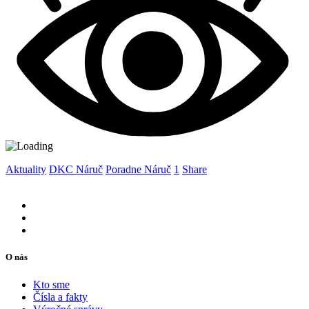
Aktuality
DKC Náruč
Poradne Náruč
1
Share
O nás
Kto sme
Čísla a fakty