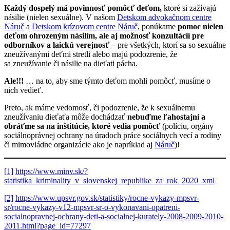
Každý dospelý
má povinnosť pomôcť deťom,
ktoré si zažívajú
násilie (nielen sexuálne). V našom
Detskom advokačnom centre
Náruč
a
Detskom krízovom centre Náruč
, ponúkame
pomoc nielen
deťom ohrozeným násilím, ale aj možnosť konzultácií pre
odborníkov a laickú verejnosť
– pre všetkých, ktorí sa so sexuálne
zneužívanými deťmi stretli alebo majú podozrenie, že
sa zneužívanie či násilie na dieťati pácha.
Ale!!!
… na to, aby sme týmto deťom mohli pomôcť, musíme o
nich vedieť.
Preto, ak máme vedomosť, či podozrenie, že k sexuálnemu
zneužívaniu dieťaťa môže dochádzať
nebuďme ľahostajní a
obráťme sa na inštitúcie, ktoré vedia pomôcť
(políciu, orgány
sociálnoprávnej ochrany na úradoch práce sociálnych vecí a rodiny
či mimovládne organizácie ako je napríklad aj
Náruč
)!
[1]
https://www.minv.sk/?
statistika_kriminality_v_slovenskej_republike_za_rok_2020_xml
[2]
https://www.upsvr.gov.sk/statistiky/rocne-vykazy-mpsvr-
sr/rocne-vykazy-v12-mpsvr-sr-o-vykonavani-opatreni-
socialnopravnej-ochrany-deti-a-socialnej-kurately-2008-2009-2010-
2011.html?page_id=77297