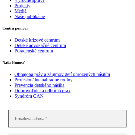
Výročné správy
Projekty
Médiá
Naše publikácie
Centrá pomoci
Detské krízové centrum
Detské advokačné centrum
Poradenské centrum
Naša činnosť
Obhajoba práv a záujmov detí ohrozených násilím
Profesionálne náhradné rodiny
Prevencia detského násilia
Dobrovoľníci a odborná prax
Syndróm CAN