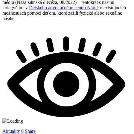
médiu (Naša žilinská diecéza, 08/2022) – tentokrát s našimi
kolegyňami z
Detského advokačného centra Náruč
o existujúcich
možnostiach pomoci deťom, ktoré zažili fyzické alebo sexuálne
násilie.
Aktuality
0
Share