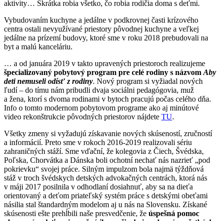
aktivity… Skrátka robia všetko, čo robia rodičia doma s deťmi.
Vybudovaním kuchyne a jedálne v podkrovnej časti krízového
centra ostali nevyužívané priestory pôvodnej kuchyne a veľkej
jedálne na prízemí budovy, ktoré sme v roku 2018 prebudovali na
byt a malú kanceláriu.
… a od januára 2019 v takto upravených priestoroch realizujeme
špecializovaný pobytový program pre celé rodiny s názvom
Aby
deti nemuseli odísť z rodiny
. Nový program si vyžiadal nových
ľudí – do tímu nám pribudli dvaja sociálni pedagógovia, muž
a žena, ktorí s dvoma rodinami v bytoch pracujú počas celého dňa.
Info o tomto modernom pobytovom programe ako aj minútové
video rekonštrukcie pôvodných priestorov nájdete
TU
.
Všetky zmeny si vyžadujú získavanie nových skúseností, zručností
a informácií. Preto sme v rokoch 2016-2019 realizovali sériu
zahraničných stáží. Sme vďační, že kolegovia z Čiech, Švédska,
Poľska, Chorvátka a Dánska boli ochotní nechať nás nazrieť „pod
pokrievku“ svojej práce. Silným impulzom bola najmä týždňová
stáž v troch švédskych detských advokačných centrách, ktorá nás
v máji 2017 posilnila v odhodlaní dosiahnuť, aby sa na dieťa
orientovaný a deťom priateľský systém práce s detskými obeťami
násilia stal štandardným modelom aj u nás na Slovensku. Získané
skúsenosti ešte prehĺbili naše presvedčenie, že
úspešná pomoc