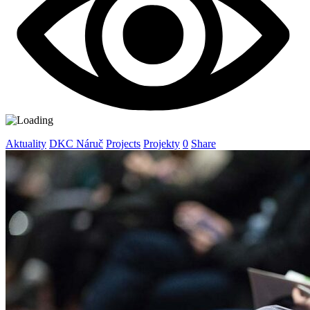
Aktuality
DKC Náruč
Projects
Projekty
0
Share