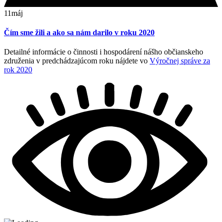
11
máj
Čím sme žili a ako sa nám darilo v roku 2020
Detailné informácie o činnosti i hospodárení nášho občianskeho
združenia v predchádzajúcom roku nájdete vo
Výročnej správe za
rok 2020