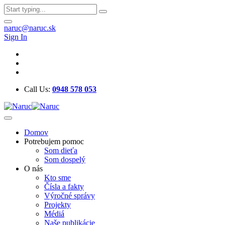
naruc@naruc.sk
Sign In
Call Us:
0948 578 053
Domov
Potrebujem pomoc
Som dieťa
Som dospelý
O nás
Kto sme
Čísla a fakty
Výročné správy
Projekty
Médiá
Naše publikácie