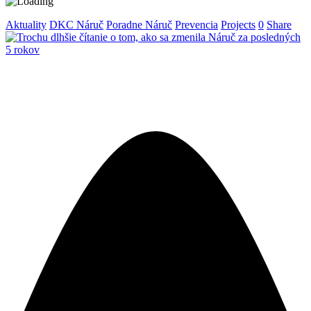
Aktuality
DKC Náruč
Poradne Náruč
Prevencia
Projects
0
Share