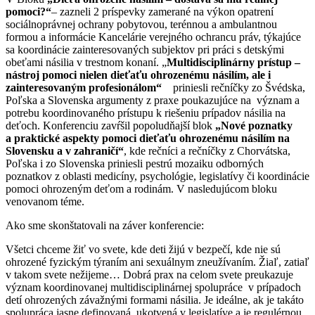
pomoci?“
– zazneli 2 príspevky zamerané na výkon opatrení
sociálnoprávnej ochrany pobytovou, terénnou a ambulantnou
formou a informácie Kancelárie verejného ochrancu práv, týkajúce
sa koordinácie zainteresovaných subjektov pri práci s detskými
obeťami násilia v trestnom konaní. „
Multidisciplinárny prístup –
nástroj pomoci nielen dieťaťu ohrozenému násilím, ale i
zainteresovaným profesionálom“
priniesli rečníčky zo Švédska,
Poľska a Slovenska argumenty z praxe poukazujúce na význam a
potrebu koordinovaného prístupu k riešeniu prípadov násilia na
deťoch. Konferenciu zavŕšil popoludňajší blok
„Nové poznatky
a praktické aspekty pomoci dieťaťu ohrozenému násilím na
Slovensku a v zahraničí“
, kde rečníci a rečníčky z Chorvátska,
Poľska i zo Slovenska priniesli pestrú mozaiku odborných
poznatkov z oblasti medicíny, psychológie, legislatívy či koordinácie
pomoci ohrozeným deťom a rodinám. V nasledujúcom bloku
venovanom téme.
Ako sme skonštatovali na záver konferencie:
Všetci chceme žiť vo svete, kde deti žijú v bezpečí, kde nie sú
ohrozené fyzickým týraním ani sexuálnym zneužívaním. Žiaľ, zatiaľ
v takom svete nežijeme… Dobrá prax na celom svete preukazuje
význam koordinovanej multidisciplinárnej spolupráce v prípadoch
detí ohrozených závažnými formami násilia. Je ideálne, ak je takáto
spolupráca jasne definovaná, ukotvená v legislatíve a je regulérnou