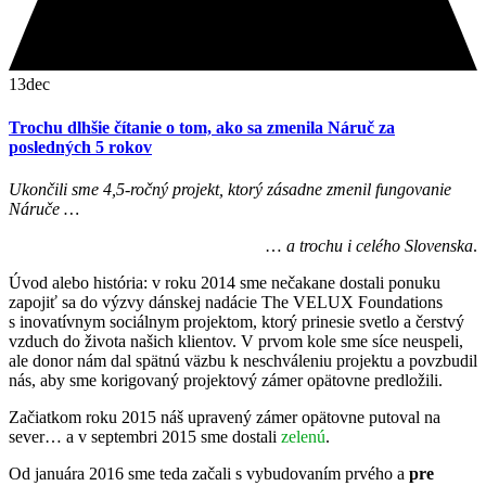
13
dec
Trochu dlhšie čítanie o tom, ako sa zmenila Náruč za
posledných 5 rokov
Ukončili sme 4,5-ročný projekt, ktorý zásadne zmenil fungovanie
Náruče …
…
a trochu i celého Slovenska
.
Úvod alebo história: v roku 2014 sme nečakane dostali ponuku
zapojiť sa do výzvy dánskej nadácie The VELUX Foundations
s inovatívnym sociálnym projektom, ktorý prinesie svetlo a čerstvý
vzduch do života našich klientov. V prvom kole sme síce neuspeli,
ale donor nám dal spätnú väzbu k neschváleniu projektu a povzbudil
nás, aby sme korigovaný projektový zámer opätovne predložili.
Začiatkom roku 2015 náš upravený zámer opätovne putoval na
sever… a v septembri 2015 sme dostali
zelenú
.
Od januára 2016 sme teda začali s vybudovaním prvého a
pre