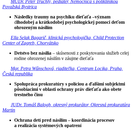
MUDr. Peter Truchlý, pediater, Nemocnica s poliklinikou
Považská Bystrica
Následky traumy na psychiku dieťaťa –význam
d
lhodobej a krátkodobej psychologickej pomoci deťom
ohrozeným násilím
Ella Selak Bagarič, klinická psychologička, Child Protection
Center of Zagreb, Chorvátsko
Detstvo bez násilia
– skúsenosti z poskytovania služieb celej
rodine ohrozenej násilím v záujme dieťaťa
Mgr. Petra Wűnschová, riaditeľka, Centrum Locika, Praha,
Česká republika
Spolupráca prokuratúry s políciou a ďalšími subjektmi
pôsobiacimi v oblasti ochrany práv dieťaťa ako obete
trestného činu
JUDr. Tomáš Balogh, okresný prokurátor, Okresná prokuratúra
Martin
Ochrana detí pred násilím – koordinácia procesov
a realizácia systémových opatrení