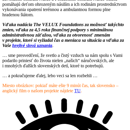
pomáhajú deťom ohrozeným násilím a ich rodinám prostredníctvom
vykonávania opatrení terénnou a ambulantnou formou plne
hradenou štátom.
Vďaka nadácia The VELUX Foundations za možnosť takýchto
zmien, vďaka za 4,5 roka finančnej podpory s minimálnou
administratívnou záťažou, vďaka za otvorenosť zmenám
v projekte, ktoré si vyžiadal čas a meniaca sa situácia a vďaka za
Vaše
hrejivé slová uznania
.
… sme presvedčení, že svetlo a čistý vzduch sa nám spolu s Vami
podarilo priniesť do života nielen „našich“ náručovských, ale
i mnohých ďalších slovenských detí, ktoré to potrebujú.
… a pokračujeme ďalej, lebo veci sa len rozbehli …
Miesto obrázkov: pokiaľ máte ešte 9 minút čas, tak slovensko –
anglický film o našom projekte nájdete
TU
.