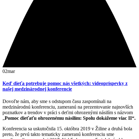
02
mar
Keď dieťa potrebuje pomoc nás všetkých: videopríspevky z
našej medzinárodnej konferencie
Dovoľte nám, aby sme s odstupom času zaspomínali na
medzinárodnú konferenciu, zameranú na prezentovanie najnovších
poznatkov a trendov v práci s deťmi ohrozenými násilím s názvom
„
Pomoc dieťaťu ohrozenému násilím: Spolu dokážeme viac II“.
Konferencia sa uskutočnila 15. októbra 2019 v Žiline a druhá bola
preto, že prvú takto tematicky zameranú konferenciu sme