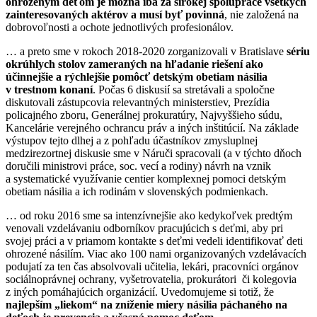
ohrozeným deťom je možná iba za širokej spolupráce všetkých
zainteresovaných aktérov a musí byť povinná
, nie založená na
dobrovoľnosti a ochote jednotlivých profesionálov.
… a preto sme v rokoch 2018-2020 zorganizovali v Bratislave
sériu
okrúhlych stolov zameraných na hľadanie riešení ako
účinnejšie a rýchlejšie pomôcť detským obetiam násilia
v trestnom konaní
. Počas 6 diskusií sa stretávali a spoločne
diskutovali zástupcovia relevantných ministerstiev, Prezídia
policajného zboru, Generálnej prokuratúry, Najvyššieho súdu,
Kancelárie verejného ochrancu práv a iných inštitúcií. Na základe
výstupov tejto dlhej a z pohľadu účastníkov zmysluplnej
medzirezortnej diskusie sme v Náruči spracovali (a v týchto dňoch
doručili ministrovi práce, soc. vecí a rodiny) návrh na vznik
a systematické využívanie centier komplexnej pomoci detským
obetiam násilia a ich rodinám v slovenských podmienkach.
… od roku 2016 sme sa intenzívnejšie ako kedykoľvek predtým
venovali vzdelávaniu odborníkov pracujúcich s deťmi, aby pri
svojej práci a v priamom kontakte s deťmi vedeli identifikovať deti
ohrozené násilím. Viac ako 100 nami organizovaných vzdelávacích
podujatí za ten čas absolvovali učitelia, lekári, pracovníci orgánov
sociálnoprávnej ochrany, vyšetrovatelia, prokurátori či kolegovia
z iných pomáhajúcich organizácií. Uvedomujeme si totiž, že
najlepším „liekom“ na zníženie miery násilia páchaného na