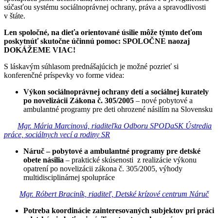
súčasťou systému sociálnoprávnej ochrany, práva a spravodlivosti
v štáte.
Len spoločné, na dieťa orientované úsilie môže týmto deťom
poskytnúť skutočne účinnú pomoc: SPOLOČNE naozaj
DOKÁŽEME VIAC!
S láskavým súhlasom prednášajúcich je možné pozrieť si
konferenčné príspevky vo forme videa:
Výkon sociálnoprávnej ochrany detí a sociálnej kurately
po novelizácii Zákona č. 305/2005
– nové pobytové a
ambulantné programy pre deti ohrozené násilím na Slovensku
Mgr. Mária Marcinová, riaditeľka Odboru SPODaSK Ústredia
práce, sociálnych vecí a rodiny SR
Náruč – pobytové a ambulantné programy pre detské
obete násilia
– praktické skúsenosti z realizácie výkonu
opatrení po novelizácii zákona č. 305/2005, výhody
multidisciplinárnej spolupráce
Mgr. Róbert Braciník, riaditeľ, Detské krízové centrum Náruč
Potreba koordinácie zainteresovaných subjektov pri práci