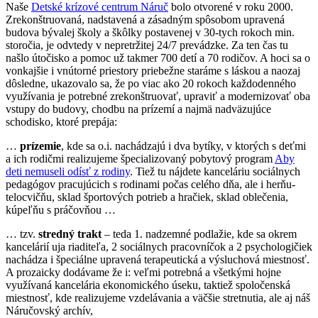
Naše
Detské krízové centrum Náruč
bolo otvorené v roku 2000.
Zrekonštruovaná, nadstavená a zásadným spôsobom upravená
budova bývalej školy a škôlky postavenej v 30-tych rokoch min.
storočia, je odvtedy v nepretržitej 24/7 prevádzke. Za ten čas tu
našlo útočisko a pomoc už takmer 700 detí a 70 rodičov. A hoci sa o
vonkajšie i vnútorné priestory priebežne staráme s láskou a naozaj
dôsledne, ukazovalo sa, že po viac ako 20 rokoch každodenného
využívania je potrebné zrekonštruovať, upraviť a modernizovať oba
vstupy do budovy, chodbu na prízemí a najmä nadväzujúce
schodisko, ktoré prepája:
…
prízemie
, kde sa o.i. nachádzajú i dva bytíky, v ktorých s deťmi
a ich rodičmi realizujeme špecializovaný pobytový program
Aby
deti nemuseli odísť z rodiny
. Tiež tu nájdete kanceláriu sociálnych
pedagógov pracujúcich s rodinami počas celého dňa, ale i herňu-
telocvičňu, sklad športových potrieb a hračiek, sklad oblečenia,
kúpeľňu s práčovňou …
… tzv.
stredný trakt
– teda 1. nadzemné podlažie, kde sa okrem
kancelárií uja riaditeľa, 2 sociálnych pracovníčok a 2 psychologičiek
nachádza i špeciálne upravená terapeutická a výsluchová miestnosť.
A prozaicky dodávame že i: veľmi potrebná a všetkými hojne
využívaná kancelária ekonomického úseku, taktiež spoločenská
miestnosť, kde realizujeme vzdelávania a väčšie stretnutia, ale aj náš
Náručovský archív,