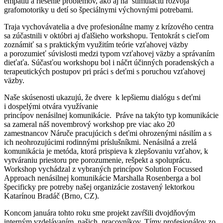
empatiu a riešenie problémov, ako aj na stimuláciu rozvoja
grafomotoriky u detí so špeciálnymi výchovnými potrebami.
Traja vychovávatelia a dve profesionálne mamy z krízového centra
sa zúčastnili v októbri aj ďalšieho workshopu. Tentokrát s cieľom
zoznámiť sa s praktickým využitím teórie vzťahovej väzby
a porozumieť súvislosti medzi typom vzťahovej väzby a správaním
dieťaťa. Súčasťou workshopu bol i náčrt účinných poradenských a
terapeutických postupov pri práci s deťmi s poruchou vzťahovej
väzby.
Naše skúsenosti ukazujú, že dvere k lepšiemu dialógu s deťmi
i dospelými otvára využívanie
princípov nenásilnej komunikácie. Práve na takýto typ komunikácie
sa zameral náš novembrový workshop pre viac ako 20
zamestnancov Náruče pracujúcich s deťmi ohrozenými násilím a s
ich neohrozujúcimi rodinnými príslušníkmi. Nenásilná a zrelá
komunikácia je metóda, ktorá prispieva k zlepšovaniu vzťahov, k
vytváraniu priestoru pre porozumenie, rešpekt a spoluprácu.
Workshop vychádzal z vybraných princípov Solution Focussed
Approach nenásilnej komunikácie Marshalla Rosenberga a bol
špecificky pre potreby našej organizácie zostavený lektorkou
Katarínou Bradáč (Brno, CZ).
Koncom januára tohto roku sme projekt zavŕšili dvojdňovým
interným vzdelávaním našich pracovníkov. Tímy profesionálov zo