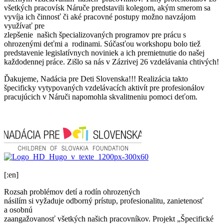
všetkých pracovísk Náruče predstavili kolegom, akým smerom sa
vyvíja ich činnosť či aké pracovné postupy možno navzájom
využívať pre
zlepšenie našich špecializovaných programov pre prácu s
ohrozenými deťmi a rodinami. Súčasťou workshopu bolo tiež
predstavenie legislatívnych noviniek a ich premietnutie do našej
každodennej práce. Zišlo sa nás v Zázrivej 26 vzdelávania chtivých!
Ďakujeme, Nadácia pre Deti Slovenska!!! Realizácia takto
špecificky vytypovaných vzdelávacích aktivít pre profesionálov
pracujúcich v Náruči napomohla skvalitneniu pomoci deťom.
[:en]
Rozsah problémov detí a rodín ohrozených
násilím si vyžaduje odborný prístup, profesionalitu, zanietenosť
a osobnú
zaangažovanosť všetkých našich pracovníkov. Projekt „Špecifické