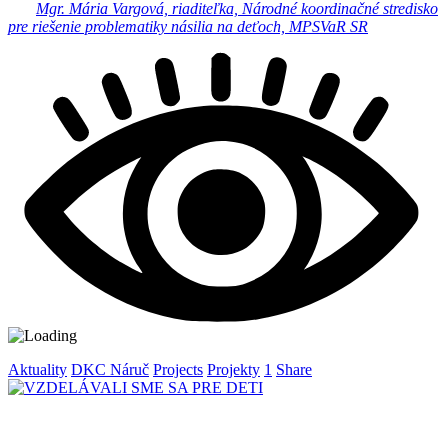
Mgr. Mária Vargová, riaditeľka, Národné koordinačné stredisko
pre riešenie problematiky násilia na deťoch, MPSVaR SR
Aktuality
DKC Náruč
Projects
Projekty
1
Share