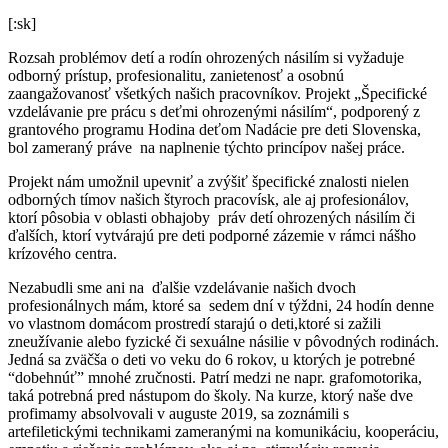
[:sk]
Rozsah problémov detí a rodín ohrozených násilím si vyžaduje
odborný prístup, profesionalitu, zanietenosť a osobnú
zaangažovanosť všetkých našich pracovníkov. Projekt „Špecifické
vzdelávanie pre prácu s deťmi ohrozenými násilím“, podporený z
grantového programu Hodina deťom Nadácie pre deti Slovenska,
bol zameraný práve na naplnenie týchto princípov našej práce.
Projekt nám umožnil upevniť a zvýšiť špecifické znalosti nielen
odborných tímov našich štyroch pracovísk, ale aj profesionálov,
ktorí pôsobia v oblasti obhajoby práv detí ohrozených násilím či
ďalších, ktorí vytvárajú pre deti podporné zázemie v rámci nášho
krízového centra.
Nezabudli sme ani na ďalšie vzdelávanie našich dvoch
profesionálnych mám, ktoré sa sedem dní v týždni, 24 hodín denne
vo vlastnom domácom prostredí starajú o deti,ktoré si zažili
zneužívanie alebo fyzické či sexuálne násilie v pôvodných rodinách.
Jedná sa zväčša o deti vo veku do 6 rokov, u ktorých je potrebné
“dobehnúť” mnohé zručnosti. Patrí medzi ne napr. grafomotorika,
taká potrebná pred nástupom do školy. Na kurze, ktorý naše dve
profimamy absolvovali v auguste 2019, sa zoznámili s
artefiletickými technikami zameranými na komunikáciu, kooperáciu,