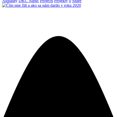
Aktuality
DKC Náruč
Projects
Projekty
0
Share