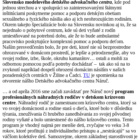
Slovensko modelového
detského advokačného centra
, kde pod
jednou strechou a v spolupráci so zainteresovanými štátnymi
inštitúciami poskytneme pomoc a podporu detským obetiam
sexuálneho a fyzického násilia ako aj ich neohrozujúcim rodinám.
Okrem takejto špecializácie bolo na Slovensku novinkou aj to, že sa
nejednalo o pobytové centrum, kde sú deti vyňaté z rodín
umiestňované na potrebnú dobu, ale že to bude ambulantné
pracovisko poskytujúce komplexnú pomoc a podporu deťom.
Naším presvedčením bolo, že pre deti, ktoré nie sú bezprostredne
ohrozované v domácom prostredí, je lepšie a prirodzenejšie, aby vo
svojej rodine, izbe, škole, okruhu kamarátov… ostali a mohli za
odbornou pomocou podľa potreby dochádzať – tak ako sú na to
zvyknutí napríklad dospelí ohrození domácim násilím v našich
poradenských centrách v Žiline a Čadci.
TU
je spomienka na
otvorenie nášho Detského advokačného centra Náruč.
… a od apríla 2016 sme začali zavádzať pre Náruč nový
program
profesionálnych náhradných rodičov v detskom krízovom
centre
. Náhradný rodič je zamestnancom krízového centra, ktorý sa
vo svojej domácnosti a rodine stará o dieťa, ktoré bolo v dôsledku
týrania, zneužívania či hrubého zanedbávania zo svojej pôvodnej
rodiny vyňaté a bolo umiestnené do nášho krízového centra. Tento
program je vhodný najmä pre menšie deti, zvyčajne vo veku 3-8
rokov, ktoré profitujú z individuálneho prístupu a „nestrácajú“ sa vo
väčšom kolektíve detí. Samozrejme, okrem základnej starostlivosti je