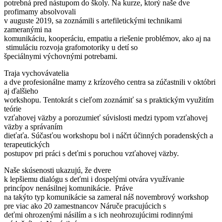
potrebná pred nástupom do školy. Na kurze, ktorý naše dve
profimamy absolvovali
v auguste 2019, sa zoznámili s artefiletickými technikami
zameranými na
komunikáciu, kooperáciu, empatiu a riešenie problémov, ako aj na
stimuláciu rozvoja grafomotoriky u detí so
špeciálnymi výchovnými potrebami.
Traja vychovávatelia
a dve profesionálne mamy z krízového centra sa zúčastnili v októbri
aj ďalšieho
workshopu. Tentokrát s cieľom zoznámiť sa s praktickým využitím
teórie
vzťahovej väzby a porozumieť súvislosti medzi typom vzťahovej
väzby a správaním
dieťaťa. Súčasťou workshopu bol i náčrt účinných poradenských a
terapeutických
postupov pri práci s deťmi s poruchou vzťahovej väzby.
Naše skúsenosti ukazujú, že dvere
k lepšiemu dialógu s deťmi i dospelými otvára využívanie
princípov nenásilnej komunikácie. Práve
na takýto typ komunikácie sa zameral náš novembrový workshop
pre viac ako 20 zamestnancov Náruče pracujúcich s
deťmi ohrozenými násilím a s ich neohrozujúcimi rodinnými