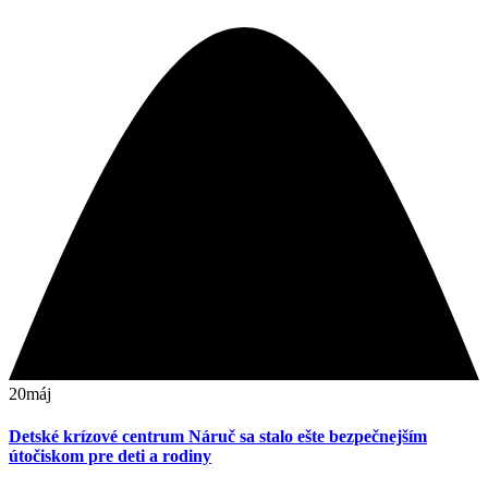
20
máj
Detské krízové centrum Náruč sa stalo ešte bezpečnejším
útočiskom pre deti a rodiny