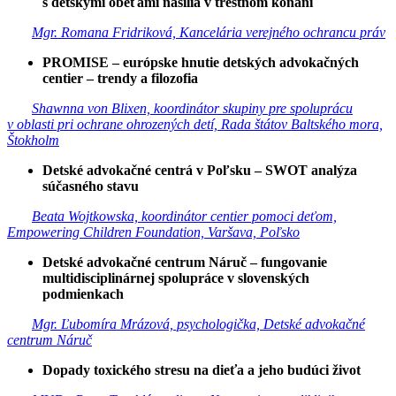
s detskými obeťami násilia v trestnom konaní
Mgr. Romana Fridriková, Kancelária verejného ochrancu práv
PROMISE – európske hnutie detských advokačných
centier – trendy a filozofia
Shawnna von Blixen, koordinátor skupiny pre spoluprácu
v oblasti pri ochrane ohrozených detí, Rada štátov Baltského mora,
Štokholm
Detské advokačné centrá v Poľsku – SWOT analýza
súčasného stavu
Beata Wojtkowska, koordinátor centier pomoci deťom,
Empowering Children Foundation, Varšava, Poľsko
Detské advokačné centrum Náruč – fungovanie
multidisciplinárnej spolupráce v slovenských
podmienkach
Mgr. Ľubomíra Mrázová, psychologička, Detské advokačné
centrum Náruč
Dopady toxického stresu na dieťa a jeho budúci život