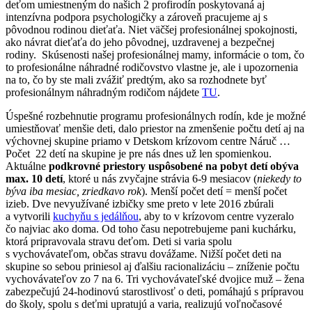
deťom umiestneným do našich 2 profirodín poskytovaná aj
intenzívna podpora psychologičky a zároveň pracujeme aj s
pôvodnou rodinou dieťaťa. Niet väčšej profesionálnej spokojnosti,
ako návrat dieťaťa do jeho pôvodnej, uzdravenej a bezpečnej
rodiny. Skúsenosti našej profesionálnej mamy, informácie o tom, čo
to profesionálne náhradné rodičovstvo vlastne je, ale i upozornenia
na to, čo by ste mali zvážiť predtým, ako sa rozhodnete byť
profesionálnym náhradným rodičom nájdete
TU
.
Úspešné rozbehnutie programu profesionálnych rodín, kde je možné
umiestňovať menšie deti, dalo priestor na zmenšenie počtu detí aj na
výchovnej skupine priamo v Detskom krízovom centre Náruč …
Počet 22 detí na skupine je pre nás dnes už len spomienkou.
Aktuálne
podkrovné priestory uspôsobené na pobyt detí obýva
max. 10 detí
, ktoré u nás zvyčajne strávia 6-9 mesiacov (
niekedy to
býva iba mesiac, zriedkavo rok
). Menší počet detí = menší počet
izieb. Dve nevyužívané izbičky sme preto v lete 2016 zbúrali
a vytvorili
kuchyňu s jedálňou
, aby to v krízovom centre vyzeralo
čo najviac ako doma. Od toho času nepotrebujeme pani kuchárku,
ktorá pripravovala stravu deťom. Deti si varia spolu
s vychovávateľom, občas stravu dovážame. Nižší počet deti na
skupine so sebou priniesol aj ďalšiu racionalizáciu – zníženie počtu
vychovávateľov zo 7 na 6. Tri vychovávateľské dvojice muž – žena
zabezpečujú 24-hodinovú starostlivosť o deti, pomáhajú s prípravou
do školy, spolu s deťmi upratujú a varia, realizujú voľnočasové