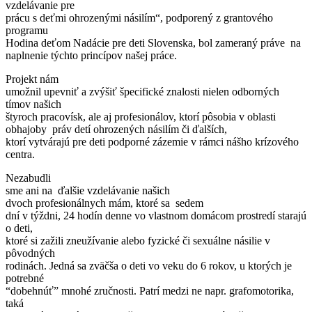
vzdelávanie pre
prácu s deťmi ohrozenými násilím“, podporený z grantového
programu
Hodina deťom Nadácie pre deti Slovenska, bol zameraný práve na
naplnenie týchto princípov našej práce.
Projekt nám
umožnil upevniť a zvýšiť špecifické znalosti nielen odborných
tímov našich
štyroch pracovísk, ale aj profesionálov, ktorí pôsobia v oblasti
obhajoby práv detí ohrozených násilím či ďalších,
ktorí vytvárajú pre deti podporné zázemie v rámci nášho krízového
centra.
Nezabudli
sme ani na ďalšie vzdelávanie našich
dvoch profesionálnych mám, ktoré sa sedem
dní v týždni, 24 hodín denne vo vlastnom domácom prostredí starajú
o deti,
ktoré si zažili zneužívanie alebo fyzické či sexuálne násilie v
pôvodných
rodinách. Jedná sa zväčša o deti vo veku do 6 rokov, u ktorých je
potrebné
“dobehnúť” mnohé zručnosti. Patrí medzi ne napr. grafomotorika,
taká