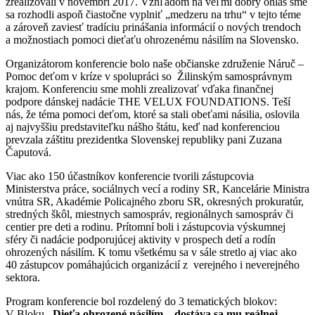
zrealizovali v novembri 2017. Vzhľadom na veľmi dobrý ohlas sme
sa rozhodli aspoň čiastočne vyplniť „medzeru na trhu“ v tejto téme
a zároveň zaviesť tradíciu prinášania informácií o nových trendoch
a možnostiach pomoci dieťaťu ohrozenému násilím na Slovensko.
Organizátorom konferencie bolo naše občianske združenie Náruč –
Pomoc deťom v kríze v spolupráci so Žilinským samosprávnym
krajom. Konferenciu sme mohli zrealizovať vďaka finančnej
podpore dánskej nadácie THE VELUX FOUNDATIONS. Teší
nás, že téma pomoci deťom, ktoré sa stali obeťami násilia, oslovila
aj najvyššiu predstaviteľku nášho štátu, keď nad konferenciou
prevzala záštitu prezidentka Slovenskej republiky pani Zuzana
Čaputová.
Viac ako 150 účastníkov konferencie tvorili zástupcovia
Ministerstva práce, sociálnych vecí a rodiny SR, Kancelárie Ministra
vnútra SR, Akadémie Policajného zboru SR, okresných prokuratúr,
stredných škôl, miestnych samospráv, regionálnych samospráv či
centier pre deti a rodinu. Prítomní boli i zástupcovia výskumnej
sféry či nadácie podporujúcej aktivity v prospech detí a rodín
ohrozených násilím. K tomu všetkému sa v sále stretlo aj viac ako
40 zástupcov pomáhajúcich organizácií z verejného i neverejného
sektora.
Program konferencie bol rozdelený do 3 tematických blokov:
V Bloku
„Dieťa ohrozené násilím – dostáva sa mu reálnej