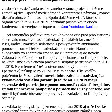
deťoch je prevencia a včasná pomoc deťom
.
… do série vzdelávania realizovaného v rámci projektu môžeme
zaradiť aj dve úspešné medzinárodné konferencie s názvom „Pomoc
dieťaťu ohrozenému násilím: Spolu dokážeme viac“, ktoré sme
organizovali v r. 2017 a 2019. Záznamy príspevkov z oboch
konferencií sú verejne dostupné na
našom Youtubom kanále
.
… od samotného počiatku projektu (dokonca ešte pred jeho štartom)
smerovalo množstvo našich advokačných aktivít ku zmenám
v legislatíve. Praktické skúsenosti s poskytovaním ambulantnej
pomoci deťom v Detskom advokačnom centre Náruč ako
aj poznatky zo zahraničia sme sa snažili preniesť aj do novely
Zákona č. 305/2005 o sociálnoprávnej ochrane a sociálnej kuratele,
na ktorej sme ako členovia pracovnej skupiny participovali v r. 2015
– 2018. Nesmierne náš tešila otvorenosť novým trendom
i partnerský prístup MPSVR SR v tejto debate. Ešte väčším
potešením je, že schválená
novela tohto zákona a nadväzujúca
vykonávacia vyhláška garantujú to, že od 1.1.2019 majú
slovenské deti potrebujúce pomoc možnosť využívať bezplatné,
štátom financované podporné a poradenské služby
bez toho, aby
museli byť umiestňované do pobytových zariadení sociálnoprávnej
ochrany.
… vďaka tejto legislatívnej zmene od januára 2019 aj naše Detské
advokačné centrum Náruč a Poradenské centrum Náruč Čadca