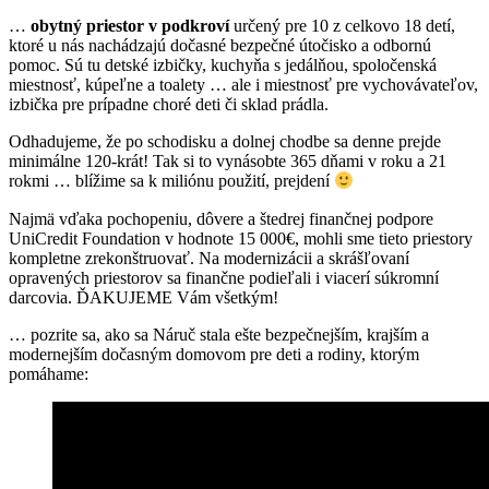
…
obytný priestor v podkroví
určený pre 10 z celkovo 18 detí,
ktoré u nás nachádzajú dočasné bezpečné útočisko a odbornú
pomoc. Sú tu detské izbičky, kuchyňa s jedálňou, spoločenská
miestnosť, kúpeľne a toalety … ale i miestnosť pre vychovávateľov,
izbička pre prípadne choré deti či sklad prádla.
Odhadujeme, že po schodisku a dolnej chodbe sa denne prejde
minimálne 120-krát! Tak si to vynásobte 365 dňami v roku a 21
rokmi … blížime sa k miliónu použití, prejdení
Najmä vďaka pochopeniu, dôvere a štedrej finančnej podpore
UniCredit Foundation v hodnote 15 000€, mohli sme tieto priestory
kompletne zrekonštruovať. Na modernizácii a skrášľovaní
opravených priestorov sa finančne podieľali i viacerí súkromní
darcovia. ĎAKUJEME Vám všetkým!
… pozrite sa, ako sa Náruč stala ešte bezpečnejším, krajším a
modernejším dočasným domovom pre deti a rodiny, ktorým
pomáhame: