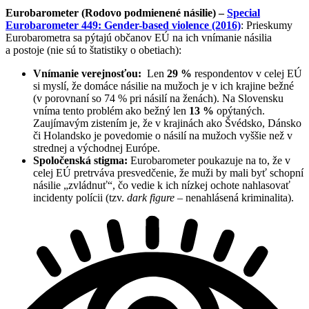
Eurobarometer (Rodovo podmienené násilie) –
Special
Eurobarometer 449: Gender-based violence (2016)
: Prieskumy
Eurobarometra sa pýtajú občanov EÚ na ich vnímanie násilia
a postoje (nie sú to štatistiky o obetiach):
Vnímanie verejnosťou:
Len
29 %
respondentov v celej EÚ
si myslí, že domáce násilie na mužoch je v ich krajine bežné
(v porovnaní so 74 % pri násilí na ženách). Na Slovensku
vníma tento problém ako bežný len
13 %
opýtaných.
Zaujímavým zistením je, že v krajinách ako Švédsko, Dánsko
či Holandsko je povedomie o násilí na mužoch vyššie než v
strednej a východnej Európe.
Spoločenská stigma:
Eurobarometer poukazuje na to, že v
celej EÚ pretrváva presvedčenie, že muži by mali byť schopní
násilie „zvládnuť“, čo vedie k ich nízkej ochote nahlasovať
incidenty polícii (tzv.
dark figure
– nenahlásená kriminalita).