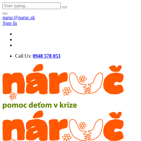
naruc@naruc.sk
Sign In
Call Us:
0948 578 053