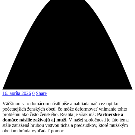
16. apríla 2026
0
Share
Väčšinou sa o domácom násilí píše a nahliada naň cez optiku
početnejších ženských obetí, čo môže deformovať vnímanie tohto
problému ako čisto ženského. Realita je však iná:
Partnerské a
domáce násilie zažívajú aj muži.
V našej spoločnosti je táto téma
stále zaťažená hrubou vrstvou ticha a predsudkov, ktoré mužským
obetiam bránia vyhľadať pomoc.