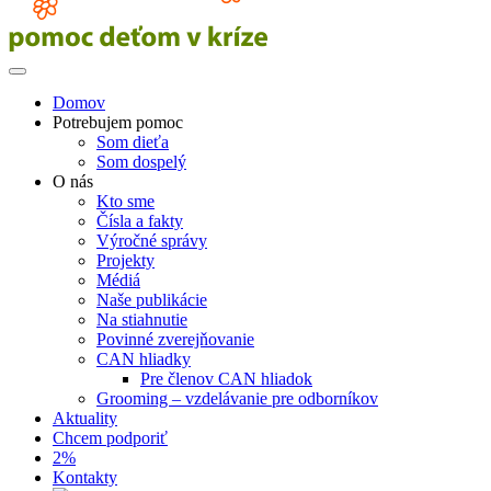
Domov
Potrebujem pomoc
Som dieťa
Som dospelý
O nás
Kto sme
Čísla a fakty
Výročné správy
Projekty
Médiá
Naše publikácie
Na stiahnutie
Povinné zverejňovanie
CAN hliadky
Pre členov CAN hliadok
Grooming – vzdelávanie pre odborníkov
Aktuality
Chcem podporiť
2%
Kontakty