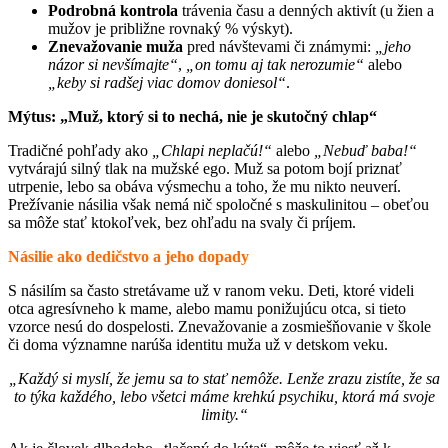
Podrobná kontrola
trávenia času a denných aktivít (u žien a
mužov je približne rovnaký % výskyt).
Znevažovanie muža
pred návštevami či známymi:
„jeho
názor si nevšímajte“
,
„on tomu aj tak nerozumie“
alebo
„keby si radšej viac domov doniesol“
.
Mýtus: „Muž, ktorý si to nechá, nie je skutočný chlap“
Tradičné pohľady ako
„Chlapi neplačú!“
alebo
„Nebuď baba!“
vytvárajú silný tlak na mužské ego. Muž sa potom bojí priznať
utrpenie, lebo sa obáva výsmechu a toho, že mu nikto neuverí.
Prežívanie násilia však nemá nič spoločné s maskulinitou – obeťou
sa môže stať ktokoľvek, bez ohľadu na svaly či príjem.
Násilie ako dedičstvo a jeho dopady
S násilím sa často stretávame už v ranom veku. Deti, ktoré videli
otca agresívneho k mame, alebo mamu ponižujúcu otca, si tieto
vzorce nesú do dospelosti. Znevažovanie a zosmiešňovanie v škole
či doma významne narúša identitu muža už v detskom veku.
„Každý si myslí, že jemu sa to stať nemôže. Lenže zrazu zistíte, že sa
to týka každého, lebo všetci máme krehkú psychiku, ktorá má svoje
limity.“