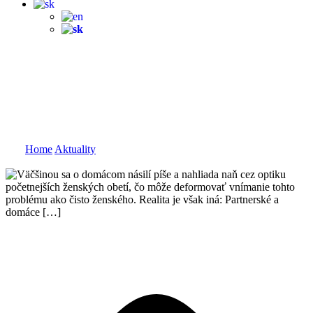
Aj muži bývajú obeťami
domáceho násilia: Prelomme
ticho a mýty
Home
Aktuality
Aj muži bývajú obeťami domáceho násilia:
Prelomme ticho a mýty