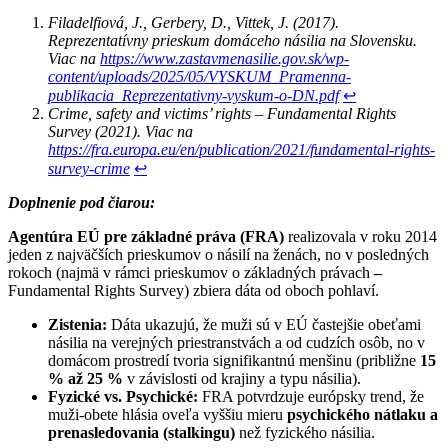
Filadelfiová, J., Gerbery, D., Vittek, J. (2017).
Reprezentatívny prieskum domáceho násilia na Slovensku.
Viac na
https://www.zastavmenasilie.gov.sk/wp-
content/uploads/2025/05/VYSKUM_Pramenna-
publikacia_Reprezentativny-vyskum-o-DN.pdf
↩︎
Crime, safety and victims’ rights – Fundamental Rights
Survey (2021). Viac na
https://fra.europa.eu/en/publication/2021/fundamental-rights-
survey-crime
↩︎
Doplnenie pod čiarou:
Agentúra EÚ pre základné práva (FRA)
realizovala v roku 2014
jeden z najväčších prieskumov o násilí na ženách, no v posledných
rokoch (najmä v rámci prieskumov o základných právach
–
Fundamental Rights Survey) zbiera dáta od oboch pohlaví.
Zistenia:
Dáta ukazujú, že muži sú v EÚ častejšie obeťami
násilia na verejných priestranstvách a od cudzích osôb, no v
domácom prostredí tvoria signifikantnú menšinu (približne
15
% až 25 %
v závislosti od krajiny a typu násilia).
Fyzické vs. Psychické:
FRA potvrdzuje európsky trend, že
muži-obete hlásia oveľa vyššiu mieru
psychického nátlaku a
prenasledovania (stalkingu)
než fyzického násilia.