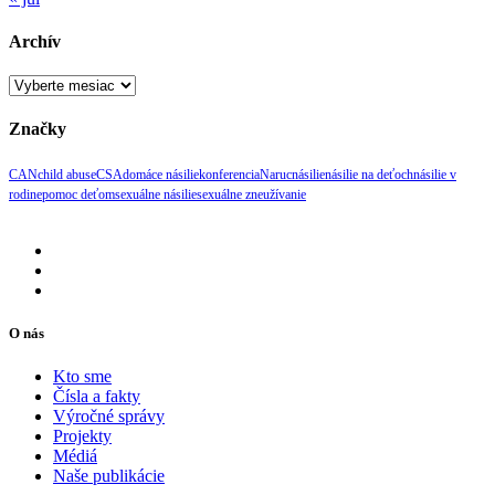
Archív
Archív
Značky
CAN
child abuse
CSA
domáce násilie
konferencia
Naruc
násilie
násilie na deťoch
násilie v
rodine
pomoc deťom
sexuálne násilie
sexuálne zneužívanie
O nás
Kto sme
Čísla a fakty
Výročné správy
Projekty
Médiá
Naše publikácie