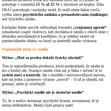
pohybuje v rozmedzí
15 % až 25 %
v závislosti od krajiny. Dáta
2
FRA
potvrdzujú i európsky trend, že muži-obete hlásia oveľa
vyššiu mieru
psychického nátlaku a prenasledovania (stalkingu)
než fyzického násilia.
Európske štúdie navyše zdôrazňujú fenomén
„vzájomnej agresie“
(
situational couple violence
), kde dochádza k násiliu z oboch strán v
dôsledku nezvládnutých konfliktov, čo je odlišný model od
patriarchálneho útlaku, na ktorý sa sústredili staršie výskumy.
Najčastejšie mýty vs. realita
Mýtus: „Muž sa predsa dokáže fyzicky ubrániť“
Toto je najrozšírenejšia predstava, ktorá predpokladá, že násilie je
len o hrubej sile. Domáce násilie však nie je bitka v krčme! Je to
systém moci a kontroly
. Ide o konflikt s nerovnovážnym stavom,
kde má jeden z partnerov výrazne „navrch“ – či už je silnejší, má
peniaze, alebo je výrečnejší.
Mýtus: „Psychické násilie nie je skutočné násilie“
To, že u mužov dominuje psychické týranie, neznamená, že je
menej deštruktívne. Medzi časté prejavy patrí: