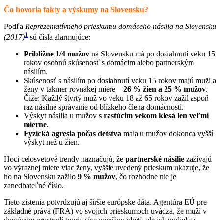
Čo hovoria fakty a výskumy na Slovensku?
Podľa
Reprezentatívneho prieskumu domáceho násilia na Slovensku
1
(2017)
sú čísla alarmujúce:
Približne 1/4 mužov
na Slovensku má po dosiahnutí veku 15
rokov osobnú skúsenosť s domácim alebo partnerským
násilím.
Skúsenosť s násilím po dosiahnutí veku 15 rokov majú muži a
ženy v takmer rovnakej miere –
26 % žien a 25 % mužov
.
Čiže: Každý štvrtý muž vo veku 18 až 65 rokov zažil aspoň
raz násilné správanie od blízkeho člena domácnosti.
Výskyt násilia u mužov
s rastúcim vekom
klesá len veľmi
mierne
.
Fyzická agresia počas detstva
mala u mužov dokonca vyšší
výskyt než u žien.
Hoci celosvetové trendy naznačujú, že
partnerské násilie
zažívajú
vo výraznej miere viac ženy, vyššie uvedený prieskum ukazuje, že
ho na Slovensku zažilo
9 % mužov
, čo rozhodne nie je
zanedbateľné číslo.
Tieto zistenia potvrdzujú aj širšie európske dáta. Agentúra EÚ pre
základné práva (FRA) vo svojich prieskumoch uvádza, že muži v
domácom prostredí tvoria síce menšinu obetí, ale ich podiel sa