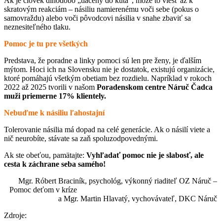
Ak je človek dlhodobo „tlačený do kúta“, môže to viesť až k
skratovým reakciám – násiliu namierenému voči sebe (pokus o
samovraždu) alebo voči pôvodcovi násilia v snahe zbaviť sa
neznesiteľného tlaku.
Pomoc je tu pre všetkých
Predstava, že poradne a linky pomoci sú len pre ženy, je ďalším
mýtom. Hoci ich na Slovensku nie je dostatok, existujú organizácie,
ktoré pomáhajú všetkým obetiam bez rozdielu. Napríklad v rokoch
2022 až 2025 tvorili v našom
Poradenskom centre Náruč Čadca
muži priemerne 17% klientely.
Nebuďme k násiliu ľahostajní
Tolerovanie násilia má dopad na celé generácie. Ak o násilí viete a
nič neurobíte, stávate sa zaň spoluzodpovednými.
Ak ste obeťou, pamätajte:
Vyhľadať pomoc nie je slabosť, ale
cesta k záchrane seba samého!
Mgr. Róbert Braciník, psychológ, výkonný riaditeľ OZ Náruč –
Pomoc deťom v kríze
a Mgr. Martin Hlavatý, vychovávateľ, DKC Náruč
Zdroje: