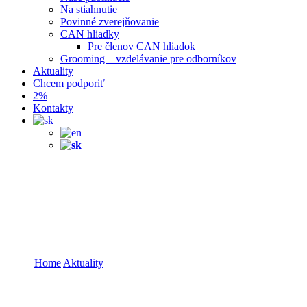
Na stiahnutie
Povinné zverejňovanie
CAN hliadky
Pre členov CAN hliadok
Grooming – vzdelávanie pre odborníkov
Aktuality
Chcem podporiť
2%
Kontakty
PROJEKT BLIŽŠIE K
DEŤOM: ČO PRINIESOL A
KAM NÁS POSUNUL
Home
Aktuality
PROJEKT BLIŽŠIE K DEŤOM: ČO
PRINIESOL A KAM NÁS POSUNUL