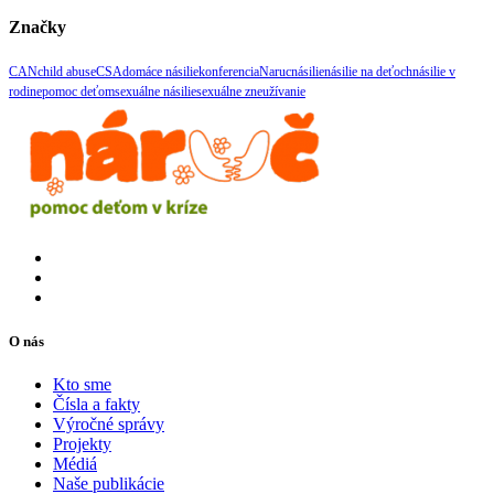
Značky
CAN
child abuse
CSA
domáce násilie
konferencia
Naruc
násilie
násilie na deťoch
násilie v
rodine
pomoc deťom
sexuálne násilie
sexuálne zneužívanie
O nás
Kto sme
Čísla a fakty
Výročné správy
Projekty
Médiá
Naše publikácie