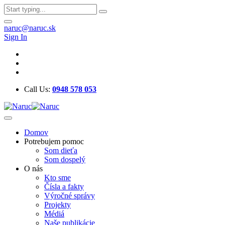
naruc@naruc.sk
Sign In
Call Us:
0948 578 053
Domov
Potrebujem pomoc
Som dieťa
Som dospelý
O nás
Kto sme
Čísla a fakty
Výročné správy
Projekty
Médiá
Naše publikácie