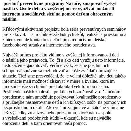
posilniť preventívne programy Náruče, zmapovať výskyt
násilia v živote detí a v zvýšenej miere využívať možnosti
internetu a sociálnych sietí na pomoc deťom ohrozeným
násilím.
Kľúčovými aktivitami projektu bola séria preventívnych seminárov
pre žiakov 4. – 7. ročníkov základných škôl, realizácia prieskumu a
zintenzívnenie kontaktu s deťmi prostredníctvom detskej
facebookovej stránky a internetového poradenstva.
Najväčší prínos projektu vidíme v zvýšenej informovanosti detí
o násilí a jeho prejavoch. To, či a ako deti využijú tieto informácie,
nedokážeme garantovať. Veríme však, že sme posilnili ich
schopnosť správne sa rozhodovať a lepšie zvládať ohrozujúce
situácie. Tiež sme presvedčení, že je veľmi dôležité, aby deti takéto
informácie mali možnosť získavať v miere a kvalite, ktorá im
umožní lepšie sa chrániť pred akoukoľvek formou násilia.
Posilnenie našich znalostí a praktických zručností v dištančnom
poradenstve nám umožňuje poskytovať kvalitnejšie poradenstvo
a pružnejšie nasmerovanie detí a ich blízkych osôb na pomoc v ich
bezprostrednom okolí. Ako veľmi zaujímavé a užitočné vnímame
tiež výsledky zrealizovaného prieskumu, ktoré nám – spolu
s výsledkami podobných štúdií – ukazujú, kde sú najväčšie
ohrozenia detí a kam orientovať našu pomoc.